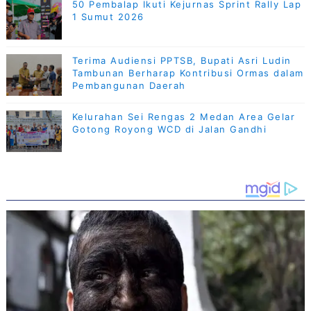
50 Pembalap Ikuti Kejurnas Sprint Rally Lap
1 Sumut 2026
Terima Audiensi PPTSB, Bupati Asri Ludin
Tambunan Berharap Kontribusi Ormas dalam
Pembangunan Daerah
Kelurahan Sei Rengas 2 Medan Area Gelar
Gotong Royong WCD di Jalan Gandhi