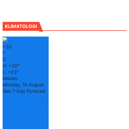
KLIMATOLOGI
+
33
°
C
H:
+
32°
L:
+
23°
Medan
Monday, 10 August
See 7-Day Forecast
Su
Tu
We
Th
Fri
Sat
n
e
d
u
+
3
+
3
+
3
+
3
+
3
+
3
3°
3°
1°
3°
3°
2°
+
2
+
2
+
2
+
2
+
2
+
2
3°
3°
3°
4°
3°
3°