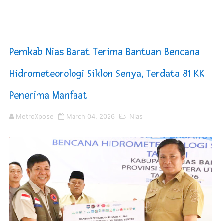
Alun-Alun Percut Sei Tuan Diresmikan, Jadi Ikon Baru d
45 Calon Paskibraka Deli Serdang Mulai Diklat, Wabup
Pemkab Nias Barat Terima Bantuan Bencana
Rp8 Miliar TPP Tak Terserap Akan Digerakkan untuk P
Hidrometeorologi Siklon Senya, Terdata 81 KK
Dugaan Bermain Barang Tangkapan, Kapolresta Banda 
Penerima Manfaat
Laga Pertandingan Sepak Bola Tim Pemko Sungai Penuh
MetroXpose
March 04, 2026
Nias