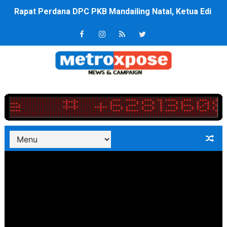
Rapat Perdana DPC PKB Mandailing Natal, Ketua Edi A
Kurve Kecamatan Medan Tembung Antisipasi Banjir Da
Lolos 8 Besar Tim Voli MBGE Menang Telak 2;1 Amanka
Optimalkan Efisiensi Anggaran, Bupati Taput JTP Huta
Jaringan Pemasok Narkoba Diringkus, Jabodetabek jad
PT ASDP Cabang Ambon Siap Dukung Program Bank Duni
Saadiah Uluputty Buka Pekan Olahraga HUT ke-81 RI Ja
4 Dokter Asal Nias Barat Lulus PPDS di FK USU, Bupati
OKU Timur Jalin Komunikasi ke semua Stackholder Gu
DPRD Kota Bekasi Minta Penanganan Pencemaran Kali 