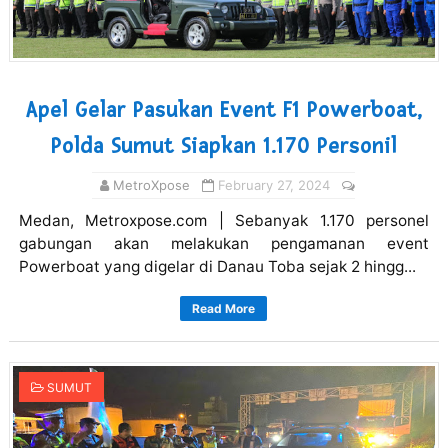
Apel Gelar Pasukan Event F1 Powerboat,
Polda Sumut Siapkan 1.170 Personil
MetroXpose
February 27, 2024
Medan, Metroxpose.com | Sebanyak 1.170 personel
gabungan akan melakukan pengamanan event
Powerboat yang digelar di Danau Toba sejak 2 hingg...
Read More
SUMUT