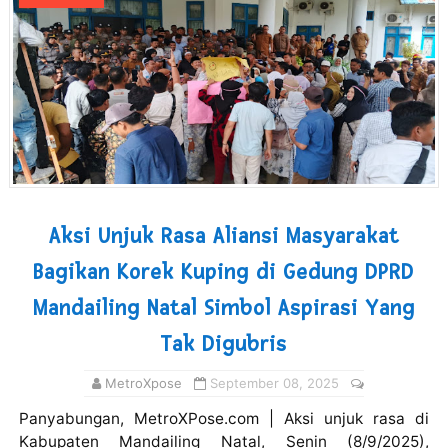
Aksi Unjuk Rasa Aliansi Masyarakat
Bagikan Korek Kuping di Gedung DPRD
Mandailing Natal Simbol Aspirasi Yang
Tak Digubris
MetroXpose
September 08, 2025
Panyabungan, MetroXPose.com | Aksi unjuk rasa di
Kabupaten Mandailing Natal, Senin (8/9/2025),