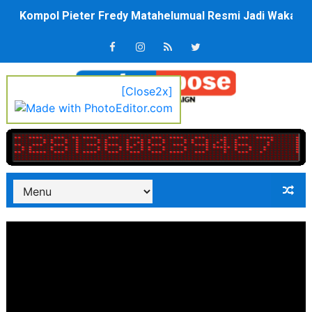
Anggota DPRD SBB Beri Masukan kepada Kadis Pendidika
Air Sungai Bekasi Menghitam Berbusa dan Bau Menyeng
Polres Metro Bekasi Buru Pemasok Sabu, Diduga Masu
[Close2x]
Kepala SD Negeri Tanah Goyang Salurkan Dana PIP Tah
Dugaan Korupsi Dermaga Oelabuhan SulaimanBerau B
Lion Grup Buka Rute KNO- Madina, Pesawat 60 Sit Pen
Tahun 50-An Bekasi Pernah di Pimpin Dua Bupati Sekali
Si-Data Jadi Inovasi Baru Pemkab Bekasi Tekan Angka
Ekspor Tersangka Dugaan Korupsi ADD Desa Hatunuru Di
Kadis Kominfo OKU Timur Terima Penghargaan PPID Sl