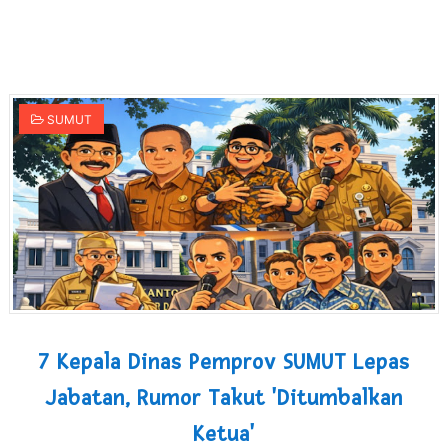
SUCP 2026 : Sinergi Global dan Standar Prestisius di M
Khairuddin Syah Sitorus Lantik Pengurus KB FKPPI PC 
Bobby Nasution Fokus Infrastruktur Daerah saat Kembal
SUMUT
Dukcapil SBB Layani Perubahan Akta Lama Menjadi Do
Kompol Pieter Fredy Matahelumual Resmi Jadi Wakapo
7 Kepala Dinas Pemprov SUMUT Lepas
Jabatan, Rumor Takut 'Ditumbalkan
Ketua'