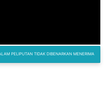
ukan kepada Kadis Pendidikan Baru, Soroti PIP hingga Nas
am Berbusa dan Bau Menyengat Bikin Warga Resah
Pemasok Sabu, Diduga Masuk dari Tangerang ke Tambun Se
yang Salurkan Dana PIP Tahun 2022–2025, Minta Maaf ata
elabuhan SulaimanBerau Belum Terjamah APH
TAN TIDAK DIBENARKAN MENERIMA IMBALAN DAN SELALU 
Madina, Pesawat 60 Sit Penumpang
di Pimpin Dua Bupati Sekaligus
 Pemkab Bekasi Tekan Angka Anak Putus Sekolah
orupsi ADD Desa Hatunuru Ditunda, Kejati Maluku: Penyidi
Terima Penghargaan PPID Slip Award 2026