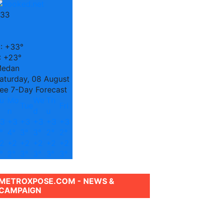
33
C
:
+
33°
:
+
23°
edan
aturday, 08 August
ee 7-Day Forecast
u
Mo
We
Th
Tue
Fri
n
d
u
3
+
3
+
3
+
3
+
3
+
3
°
4°
3°
3°
2°
2°
2
+
2
+
2
+
2
+
2
+
2
°
2°
3°
3°
3°
3°
METROXPOSE.COM - NEWS &
CAMPAIGN