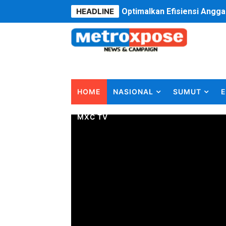
HEADLINE
PT ASDP Cabang Ambon Sia
Saadiah Uluputty Buka Pek
4 Dokter Asal Nias Barat L
OKU Timur Jalin Komunikas
HOME
NASIONAL
SUMUT
E
DPRD Kota Bekasi Minta P
MXC TV
Unggul 3 Gol Kesebelasan 
Jelang HUT RI ke 81Turnam
Bobby Nasution Fokus Infra
Dukcapil SBB Layani Peru
Kompol Pieter Fredy Matah