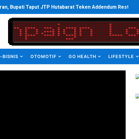
p Dukung Program Bank Dunia dan Pemprov Maluku Wujudka
an Olahraga HUT ke-81 RI Jajaran Kanwil Ditjen Pemasyarak
ulus PPDS di FK USU, Bupati Eliyunus Waruwu Berharap Lulu
i ke semua Stackholder Guna Tingkatkan Layanan Ketahan
-BISNIS
OTOMOTIF
GO HEALTH
LIFESTYLE
enanganan Pencemaran Kali Bekasi Difokuskan ke Sumber 
MKRE FC Raih Tiket Perempat Final Mini Soccer PT Pradiks
en Olah Anak Muda Kota Nopan Rebut Piala Marginda CUP I
struktur Daerah saat Kembali Berkantor Di Nias
bahan Akta Lama Menjadi Dokumen Berbarcode
elumual Resmi Jadi Wakapolres SBB