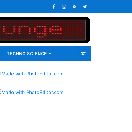
n Maluku Integrated Logistic Hub
atan Maluku
s Tepat Waktu
an Pangan bagi Masyarakat
TECHNO SCIENCE
Masalah
i Gunatama Tbk