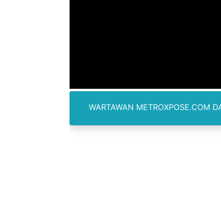
Anggota DPRD SBB Beri Mas
Air Sungai Bekasi Menghit
Polres Metro Bekasi Buru 
Kepala SD Negeri Tanah Go
Dugaan Korupsi Dermaga O
WARTAWAN METROXPOSE.COM DALAM PELIPU
Lion Grup Buka Rute KNO- 
Tahun 50-An Bekasi Pernah 
Si-Data Jadi Inovasi Baru
Ekspor Tersangka Dugaan K
Kadis Kominfo OKU Timur 