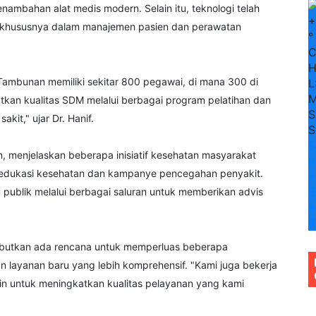
nambahan alat medis modern. Selain itu, teknologi telah
+
t, khususnya dalam manajemen pasien dan perawatan
°
H
Tambunan memiliki sekitar 800 pegawai, di mana 300 di
L
M
tkan kualitas SDM melalui berbagai program pelatihan dan
S
kit," ujar Dr. Hanif.
S
S
, menjelaskan beberapa inisiatif kesehatan masyarakat
n
m edukasi kesehatan dan kampanye pencegahan penyakit.
+
3
 publik melalui berbagai saluran untuk memberikan advis
+
3
ebutkan ada rencana untuk memperluas beberapa
layanan baru yang lebih komprehensif. "Kami juga bekerja
n untuk meningkatkan kualitas pelayanan yang kami