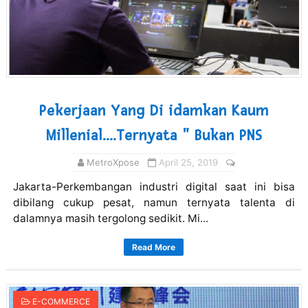
Pekerjaan Yang Di idamkan Kaum
Millenial....Ternyata " Bukan PNS
MetroXpose
April 25, 2019
Jakarta-Perkembangan industri digital saat ini bisa
dibilang cukup pesat, namun ternyata talenta di
dalamnya masih tergolong sedikit. Mi...
Read More
E-COMMERCE