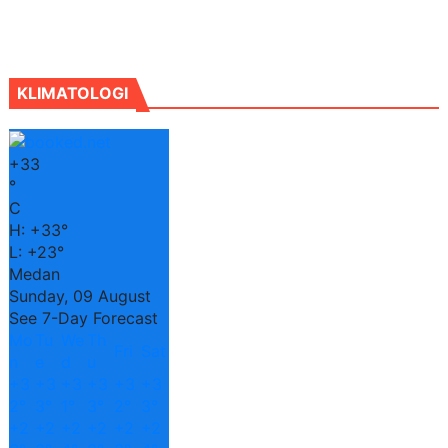
KLIMATOLOGI
+
33
°
C
H:
+
33°
L:
+
23°
Medan
Sunday, 09 August
See 7-Day Forecast
Mo
Tu
We
Th
Fri
Sat
n
e
d
u
+
3
+
3
+
3
+
3
+
3
+
3
2°
3°
1°
3°
2°
3°
+
2
+
2
+
2
+
2
+
2
+
2