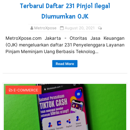
Terbaru! Daftar 231 Pinjol Ilegal
Diumumkan OJK
MetroXpose
August 20, 2021
MetroXpose.com Jakarta - Otoritas Jasa Keuangan
(OJK) mengeluarkan daftar 231 Penyelenggara Layanan
Pinjam Meminjam Uang Berbasis Teknolog...
Read More
E-COMMERCE