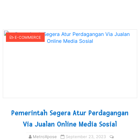
Sinergi Pemkab OKU Timur dan TNI Bangun Infrastrukt
DPRD Madina Setujui Ranperda Pertanggungjawaban P
E-COMMERCE
Kurve Kecamatan Medan Tembung Antisipasi Banjir Da
Optimalkan Efisiensi Anggaran, Bupati Taput JTP Huta
PT ASDP Cabang Ambon Siap Dukung Program Bank Duni
Pemerintah Segera Atur Perdagangan
Via Jualan Online Media Sosial
MetroXpose
September 23, 2023