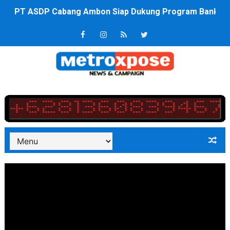
Saadiah Uluputty Buka Pekan Olahraga HUT ke-81 RI Ja
4 Dokter Asal Nias Barat Lulus PPDS di FK USU, Bupati
OKU Timur Jalin Komunikasi ke semua Stackholder Gu
DPRD Kota Bekasi Minta Penanganan Pencemaran Kali 
Unggul 3 Gol Kesebelasan MKRE FC Raih Tiket Perempat
Jelang HUT RI ke 81Turnamen Olah Anak Muda Kota Nop
Bobby Nasution Fokus Infrastruktur Daerah saat Kembal
Dukcapil SBB Layani Perubahan Akta Lama Menjadi Do
Kompol Pieter Fredy Matahelumual Resmi Jadi Wakapo
Anggota DPRD SBB Beri Masukan kepada Kadis Pendidika