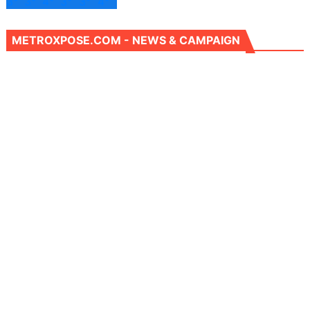
3°
3°
4°
3°
3°
4°
METROXPOSE.COM - NEWS & CAMPAIGN