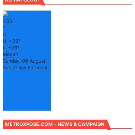
+
33
°
C
H:
+
33°
L:
+
23°
Medan
Sunday, 09 August
See 7-Day Forecast
Mo
Tu
We
Th
Fri
Sat
n
e
d
u
+
3
+
3
+
3
+
3
+
3
+
3
2°
3°
2°
2°
2°
3°
+
2
+
2
+
2
+
2
+
2
+
2
3°
3°
3°
3°
3°
3°
METROXPOSE.COM - NEWS & CAMPAIGN