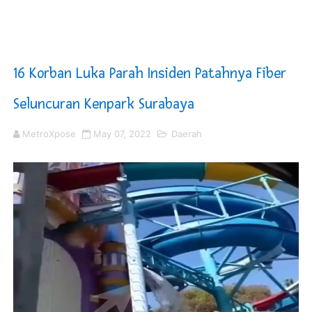
Sinergi Pemkab OKU Timur dan TNI Bangun Infrastrukt
DPRD Madina Setujui Ranperda Pertanggungjawaban P
16 Korban Luka Parah Insiden Patahnya Fiber
Kurve Kecamatan Medan Tembung Antisipasi Banjir Da
Seluncuran Kenpark Surabaya
Optimalkan Efisiensi Anggaran, Bupati Taput JTP Huta
MetroXpose
May 07, 2022
Daerah
PT ASDP Cabang Ambon Siap Dukung Program Bank Duni