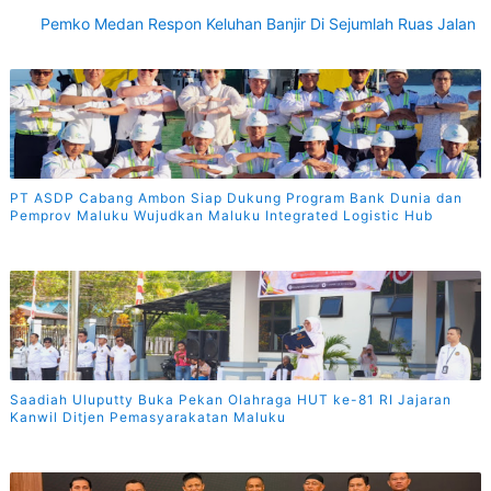
Pemko Medan Respon Keluhan Banjir Di Sejumlah Ruas Jalan
PT ASDP Cabang Ambon Siap Dukung Program Bank Dunia dan
Pemprov Maluku Wujudkan Maluku Integrated Logistic Hub
Saadiah Uluputty Buka Pekan Olahraga HUT ke-81 RI Jajaran
Kanwil Ditjen Pemasyarakatan Maluku