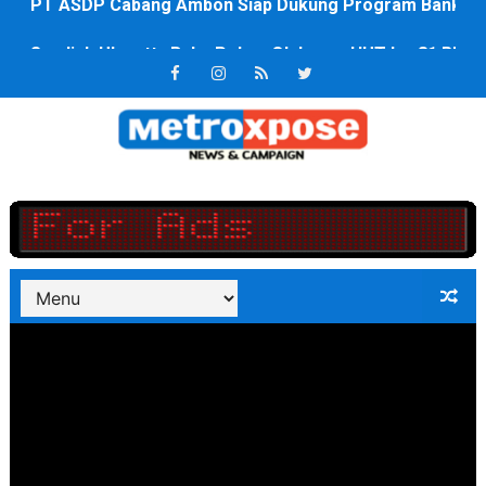
Saadiah Uluputty Buka Pekan Olahraga HUT ke-81 RI Ja
4 Dokter Asal Nias Barat Lulus PPDS di FK USU, Bupati
OKU Timur Jalin Komunikasi ke semua Stackholder Gu
DPRD Kota Bekasi Minta Penanganan Pencemaran Kali 
Unggul 3 Gol Kesebelasan MKRE FC Raih Tiket Perempat
Jelang HUT RI ke 81Turnamen Olah Anak Muda Kota Nop
Bobby Nasution Fokus Infrastruktur Daerah saat Kembal
Dukcapil SBB Layani Perubahan Akta Lama Menjadi Do
Kompol Pieter Fredy Matahelumual Resmi Jadi Wakapo
Anggota DPRD SBB Beri Masukan kepada Kadis Pendidika