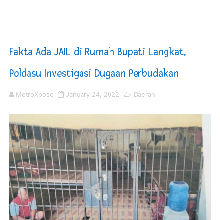
KNPI Buru Gelar Rapimpurda ke IV, Pemantapan Perang
Sinergi Pemkab OKU Timur dan TNI Bangun Infrastrukt
Fakta Ada JAIL di Rumah Bupati Langkat,
DPRD Madina Setujui Ranperda Pertanggungjawaban P
Poldasu Investigasi Dugaan Perbudakan
Kurve Kecamatan Medan Tembung Antisipasi Banjir Da
MetroXpose
January 24, 2022
Daerah
Optimalkan Efisiensi Anggaran, Bupati Taput JTP Huta