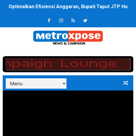
PT ASDP Cabang Ambon Siap Dukung Program Bank Duni
Saadiah Uluputty Buka Pekan Olahraga HUT ke-81 RI Ja
4 Dokter Asal Nias Barat Lulus PPDS di FK USU, Bupati
OKU Timur Jalin Komunikasi ke semua Stackholder Gu
DPRD Kota Bekasi Minta Penanganan Pencemaran Kali 
Unggul 3 Gol Kesebelasan MKRE FC Raih Tiket Perempat
Jelang HUT RI ke 81Turnamen Olah Anak Muda Kota Nop
Bobby Nasution Fokus Infrastruktur Daerah saat Kembal
Dukcapil SBB Layani Perubahan Akta Lama Menjadi Do
Kompol Pieter Fredy Matahelumual Resmi Jadi Wakapo