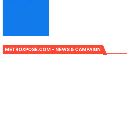
Mo
We
Th
Sat
Tue
Fri
n
d
u
+
3
+
3
+
3
+
3
+
3
+
3
3°
3°
3°
3°
3°
3°
+
2
+
2
+
2
+
2
+
2
+
2
3°
2°
3°
3°
3°
3°
METROXPOSE.COM - NEWS & CAMPAIGN