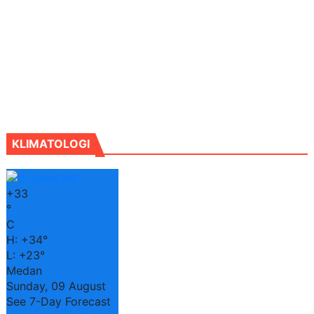
KLIMATOLOGI
+
33
°
C
H:
+
34°
L:
+
23°
Medan
Sunday, 09 August
See 7-Day Forecast