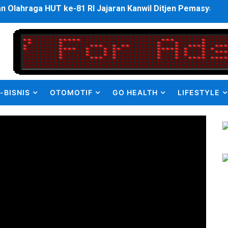
ulus PPDS di FK USU, Bupati Eliyunus Waruwu Berharap Lulu
i ke semua Stackholder Guna Tingkatkan Layanan Ketahan
enanganan Pencemaran Kali Bekasi Difokuskan ke Sumber 
MKRE FC Raih Tiket Perempat Final Mini Soccer PT Pradiks
-BISNIS
OTOMOTIF
GO HEALTH
LIFESTYLE
en Olah Anak Muda Kota Nopan Rebut Piala Marginda CUP I
struktur Daerah saat Kembali Berkantor Di Nias
bahan Akta Lama Menjadi Dokumen Berbarcode
elumual Resmi Jadi Wakapolres SBB
ukan kepada Kadis Pendidikan Baru, Soroti PIP hingga Nas
am Berbusa dan Bau Menyengat Bikin Warga Resah