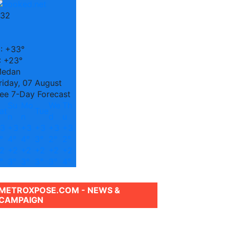
32
C
:
+
33°
:
+
23°
edan
riday, 07 August
ee 7-Day Forecast
Su
Mo
We
Th
at
Tue
n
n
d
u
3
+
3
+
3
+
3
+
3
+
3
°
4°
4°
3°
2°
2°
2
+
2
+
2
+
2
+
2
+
2
°
3°
3°
3°
3°
4°
METROXPOSE.COM - NEWS &
CAMPAIGN