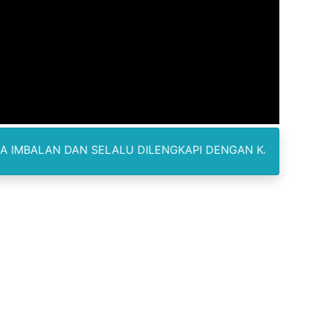
Pemasok Sabu, Diduga Masuk dari Tangerang ke Tambun Se
yang Salurkan Dana PIP Tahun 2022–2025, Minta Maaf ata
elabuhan SulaimanBerau Belum Terjamah APH
Madina, Pesawat 60 Sit Penumpang
di Pimpin Dua Bupati Sekaligus
 SELALU DILENGKAPI DENGAN KARTU IDENTITAS SERTA 
 Pemkab Bekasi Tekan Angka Anak Putus Sekolah
orupsi ADD Desa Hatunuru Ditunda, Kejati Maluku: Penyidi
Terima Penghargaan PPID Slip Award 2026
a ke IV, Pemantapan Perangkat Organisasi Bekerja Untuk 
dan TNI Bangun Infrastruktur Jembatan