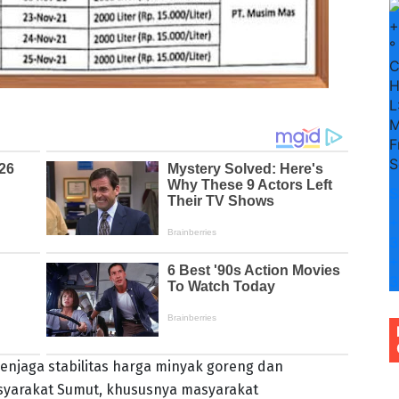
+
°
H
L
M
F
S
S
+
3
+
3
njaga stabilitas harga minyak goreng dan
arakat Sumut, khususnya masyarakat