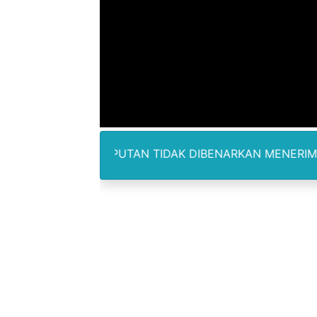
Polres Metro Bekasi Buru 
Kepala SD Negeri Tanah Go
Dugaan Korupsi Dermaga O
Lion Grup Buka Rute KNO- 
Tahun 50-An Bekasi Pernah 
 PELIPUTAN TIDAK DIBENARKAN MENERIMA IMBALAN DAN
Si-Data Jadi Inovasi Baru
Ekspor Tersangka Dugaan K
Kadis Kominfo OKU Timur 
KNPI Buru Gelar Rapimpurd
Sinergi Pemkab OKU Timur 