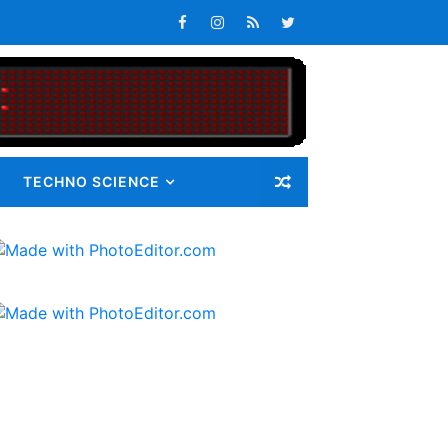
s Tepat Waktu
an Pangan bagi Masyarakat
Masalah
i Gunatama Tbk
TECHNO SCIENCE
ib 72 Guru Kontrak