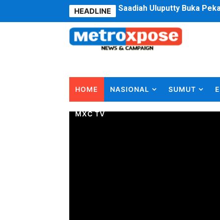
HEADLINE
4 Dokter Asal Nias Barat L
OKU Timur Jalin Komunikas
DPRD Kota Bekasi Minta P
Unggul 3 Gol Kesebelasan 
HOME
NASIONAL
SUMUT
E
Jelang HUT RI ke 81Turnam
MXC TV
Bobby Nasution Fokus Infra
Dukcapil SBB Layani Peru
Kompol Pieter Fredy Matah
Anggota DPRD SBB Beri Mas
Air Sungai Bekasi Menghit