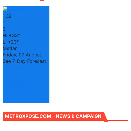
+
32
°
C
H:
+
33°
L:
+
23°
Medan
Friday, 07 August
See 7-Day Forecast
Su
Mo
We
Th
Sat
Tue
n
n
d
u
+
3
+
3
+
3
+
3
+
3
+
3
3°
4°
4°
3°
2°
2°
+
2
+
2
+
2
+
2
+
2
+
2
3°
3°
3°
3°
3°
4°
METROXPOSE.COM - NEWS & CAMPAIGN