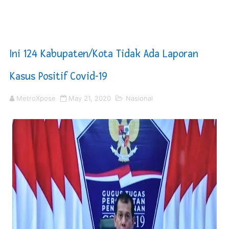
PT ASDP Cabang Ambon Siap Dukung Program Bank Duni
Saadiah Uluputty Buka Pekan Olahraga HUT ke-81 RI Ja
Ini 124 Kabupaten/Kota Tidak Ada Laporan
4 Dokter Asal Nias Barat Lulus PPDS di FK USU, Bupati
Kasus Positif Covid-19
OKU Timur Jalin Komunikasi ke semua Stackholder Gu
MetroXpose
May 21, 2020
Nasional
DPRD Kota Bekasi Minta Penanganan Pencemaran Kali 