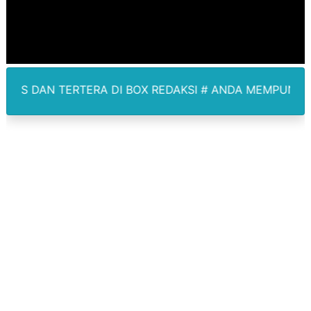
Lion Grup Buka Rute KNO- Madina, Pesawat 60 Sit Pen
Tahun 50-An Bekasi Pernah di Pimpin Dua Bupati Sekali
Si-Data Jadi Inovasi Baru Pemkab Bekasi Tekan Angka
A DI BOX REDAKSI # ANDA MEMPUNYAI BERITA LIPUTAN
Ekspor Tersangka Dugaan Korupsi ADD Desa Hatunuru Di
Kadis Kominfo OKU Timur Terima Penghargaan PPID Sl
KNPI Buru Gelar Rapimpurda ke IV, Pemantapan Perang
Sinergi Pemkab OKU Timur dan TNI Bangun Infrastrukt
DPRD Madina Setujui Ranperda Pertanggungjawaban P
BMP SORSEL Berikan Bantuan untuk Warga Distrik Tem
Jamwas Kejagung Ungkap Modus Korupsi Febrie Adria