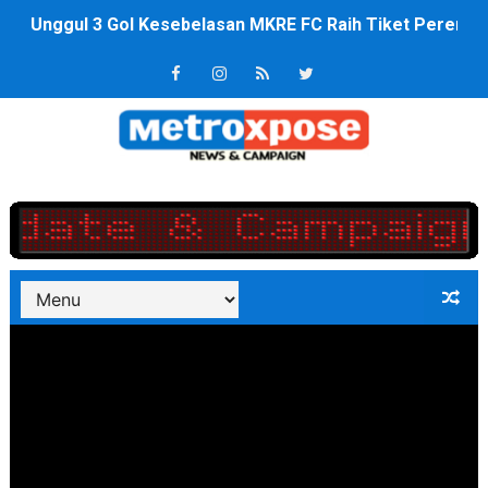
Unggul 3 Gol Kesebelasan MKRE FC Raih Tiket Perempat
Jelang HUT RI ke 81Turnamen Olah Anak Muda Kota Nop
Bobby Nasution Fokus Infrastruktur Daerah saat Kembal
Dukcapil SBB Layani Perubahan Akta Lama Menjadi Do
Kompol Pieter Fredy Matahelumual Resmi Jadi Wakapo
Anggota DPRD SBB Beri Masukan kepada Kadis Pendidika
Air Sungai Bekasi Menghitam Berbusa dan Bau Menyeng
Polres Metro Bekasi Buru Pemasok Sabu, Diduga Masu
Kepala SD Negeri Tanah Goyang Salurkan Dana PIP Tah
Dugaan Korupsi Dermaga Oelabuhan SulaimanBerau B