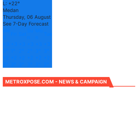
L:
+
22°
Medan
Thursday, 06 August
See 7-Day Forecast
We
Su
Mo
Fri
Sat
Tue
d
n
n
+
3
+
3
+
3
+
3
+
3
+
3
3°
1°
2°
2°
3°
3°
+
2
+
2
+
2
+
2
+
2
+
2
3°
3°
3°
3°
2°
2°
METROXPOSE.COM - NEWS & CAMPAIGN