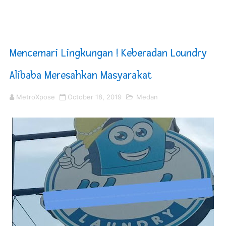
10 Milyar Duit Tantri Kotak Dilarikan, Orang Tua Pelaku
Bupati Nias Barat : Kemampuan Berkomunikasi Bagian P
Mencemari Lingkungan ! Keberadan Loundry
Kompol Pieter Fredy Matahelumual Resmi Jadi Wakapo
Alibaba Meresahkan Masyarakat
Anggota DPRD SBB Beri Masukan kepada Kadis Pendidika
MetroXpose
October 18, 2019
Medan
Air Sungai Bekasi Menghitam Berbusa dan Bau Menyeng