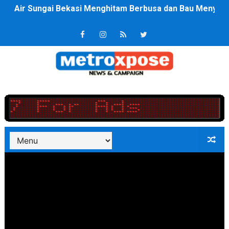
Polres Metro Bekasi Buru Pemasok Sabu, Diduga Masu
Kepala SD Negeri Tanah Goyang Salurkan Dana PIP Tah
Dugaan Korupsi Dermaga Oelabuhan SulaimanBerau B
Lion Grup Buka Rute KNO- Madina, Pesawat 60 Sit Pen
Tahun 50-An Bekasi Pernah di Pimpin Dua Bupati Sekali
Si-Data Jadi Inovasi Baru Pemkab Bekasi Tekan Angka
Ekspor Tersangka Dugaan Korupsi ADD Desa Hatunuru Di
Kadis Kominfo OKU Timur Terima Penghargaan PPID Sl
KNPI Buru Gelar Rapimpurda ke IV, Pemantapan Perang
Sinergi Pemkab OKU Timur dan TNI Bangun Infrastrukt