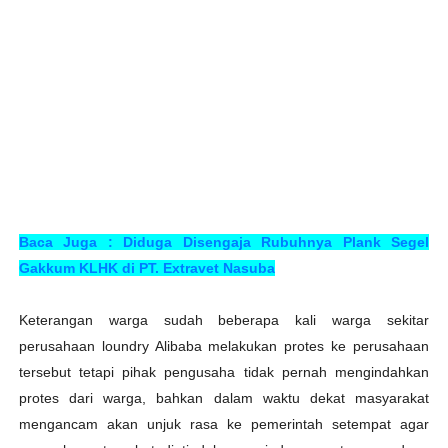
Baca Juga : Diduga Disengaja Rubuhnya Plank Segel
Gakkum KLHK di PT. Extravet Nasuba
Keterangan warga sudah beberapa kali warga sekitar
perusahaan loundry Alibaba melakukan protes ke perusahaan
tersebut tetapi pihak pengusaha tidak pernah mengindahkan
protes dari warga, bahkan dalam waktu dekat masyarakat
mengancam akan unjuk rasa ke pemerintah setempat agar