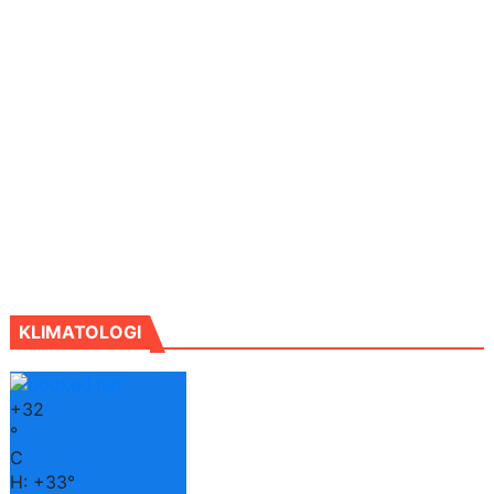
KLIMATOLOGI
+
32
°
C
H:
+
33°