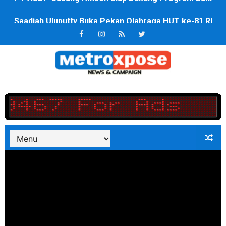
Saadiah Uluputty Buka Pekan Olahraga HUT ke-81 RI Ja
4 Dokter Asal Nias Barat Lulus PPDS di FK USU, Bupati
OKU Timur Jalin Komunikasi ke semua Stackholder Gu
DPRD Kota Bekasi Minta Penanganan Pencemaran Kali 
Unggul 3 Gol Kesebelasan MKRE FC Raih Tiket Perempat
Jelang HUT RI ke 81Turnamen Olah Anak Muda Kota Nop
Bobby Nasution Fokus Infrastruktur Daerah saat Kembal
Dukcapil SBB Layani Perubahan Akta Lama Menjadi Do
Kompol Pieter Fredy Matahelumual Resmi Jadi Wakapo
Anggota DPRD SBB Beri Masukan kepada Kadis Pendidika