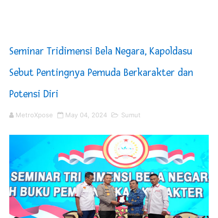
Sinergi Pemkab OKU Timur dan TNI Bangun Infrastrukt
DPRD Madina Setujui Ranperda Pertanggungjawaban P
Seminar Tridimensi Bela Negara, Kapoldasu
Kurve Kecamatan Medan Tembung Antisipasi Banjir Da
Sebut Pentingnya Pemuda Berkarakter dan
Optimalkan Efisiensi Anggaran, Bupati Taput JTP Huta
Potensi Diri
PT ASDP Cabang Ambon Siap Dukung Program Bank Duni
MetroXpose
May 04, 2024
Sumut