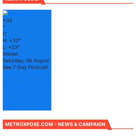
+
33
°
C
H:
+
33°
L:
+
23°
Medan
Saturday, 08 August
See 7-Day Forecast
Su
Mo
We
Th
Tue
Fri
n
n
d
u
+
3
+
3
+
3
+
3
+
3
+
3
4°
4°
4°
2°
2°
3°
+
2
+
2
+
2
+
2
+
2
+
2
3°
2°
2°
3°
4°
3°
METROXPOSE.COM - NEWS & CAMPAIGN