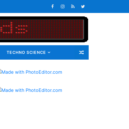
Masalah
TECHNO SCIENCE
ib 72 Guru Kontrak
latan
s Keterlambatan Pembagian