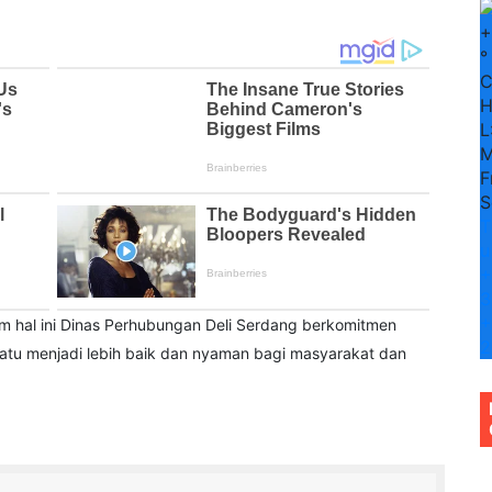
+
°
H
L
M
F
S
T
u
+
3
+
 hal ini Dinas Perhubungan Deli Serdang berkomitmen
2
Batu menjadi lebih baik dan nyaman bagi masyarakat dan