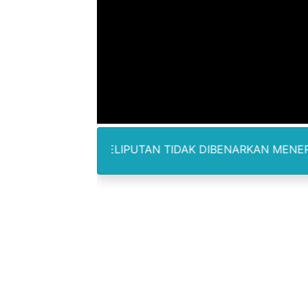
Lion Grup Buka Rute KNO- 
Tahun 50-An Bekasi Pernah 
Si-Data Jadi Inovasi Baru
Ekspor Tersangka Dugaan K
Kadis Kominfo OKU Timur 
LAM PELIPUTAN TIDAK DIBENARKAN MENERIMA IMBALAN 
KNPI Buru Gelar Rapimpurd
Sinergi Pemkab OKU Timur 
DPRD Madina Setujui Ranp
BMP SORSEL Berikan Bantu
Jamwas Kejagung Ungkap M