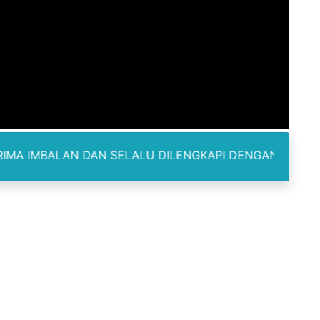
Madina, Pesawat 60 Sit Penumpang
di Pimpin Dua Bupati Sekaligus
 Pemkab Bekasi Tekan Angka Anak Putus Sekolah
orupsi ADD Desa Hatunuru Ditunda, Kejati Maluku: Penyidi
Terima Penghargaan PPID Slip Award 2026
DAN SELALU DILENGKAPI DENGAN KARTU IDENTITAS SER
a ke IV, Pemantapan Perangkat Organisasi Bekerja Untuk 
dan TNI Bangun Infrastruktur Jembatan
erda Pertanggungjawaban Pelaksanaan APBD 2025
an untuk Warga Distrik Teminabuan
odus Korupsi Febrie Adriansyah