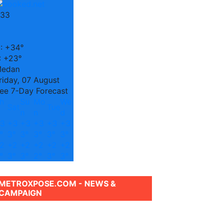
33
C
:
+
34°
:
+
23°
edan
riday, 07 August
ee 7-Day Forecast
h
Su
Mo
We
Sat
Tue
n
n
d
3
+
3
+
3
+
3
+
3
+
3
°
3°
3°
3°
3°
3°
2
+
2
+
2
+
2
+
2
+
2
°
3°
3°
2°
3°
3°
METROXPOSE.COM - NEWS &
CAMPAIGN