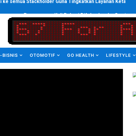
enanganan Pencemaran Kali Bekasi Difokuskan ke Sumber 
en Olah Anak Muda Kota Nopan Rebut Piala Marginda CUP I
struktur Daerah saat Kembali Berkantor Di Nias
bahan Akta Lama Menjadi Dokumen Berbarcode
-BISNIS
OTOMOTIF
GO HEALTH
LIFESTYLE
elumual Resmi Jadi Wakapolres SBB
ukan kepada Kadis Pendidikan Baru, Soroti PIP hingga Nas
am Berbusa dan Bau Menyengat Bikin Warga Resah
Pemasok Sabu, Diduga Masuk dari Tangerang ke Tambun Se
yang Salurkan Dana PIP Tahun 2022–2025, Minta Maaf ata
elabuhan SulaimanBerau Belum Terjamah APH