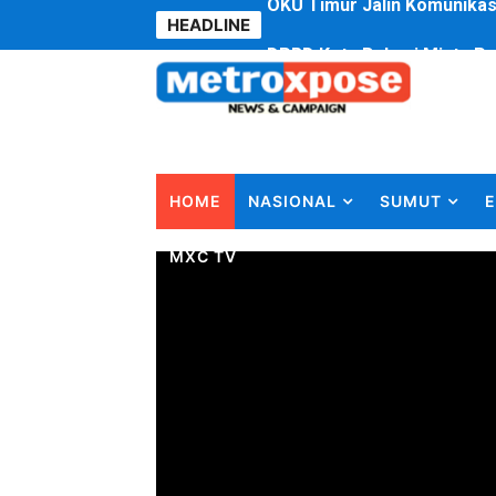
HEADLINE
DPRD Kota Bekasi Minta P
Jelang HUT RI ke 81Turnam
Bobby Nasution Fokus Infra
Dukcapil SBB Layani Peru
HOME
NASIONAL
SUMUT
E
Kompol Pieter Fredy Matah
MXC TV
Anggota DPRD SBB Beri Mas
Air Sungai Bekasi Menghit
Polres Metro Bekasi Buru 
Kepala SD Negeri Tanah Go
Dugaan Korupsi Dermaga O