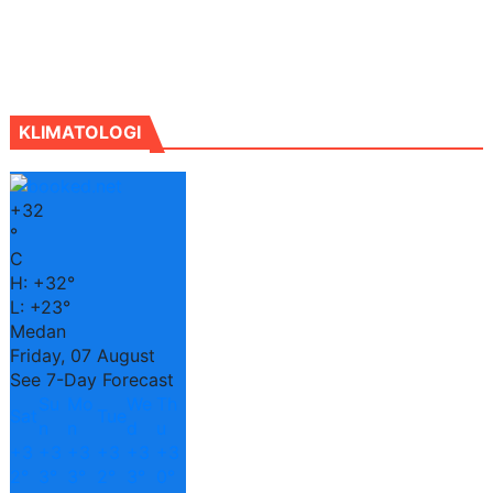
KLIMATOLOGI
+
32
°
C
H:
+
32°
L:
+
23°
Medan
Friday, 07 August
See 7-Day Forecast
Su
Mo
We
Th
Sat
Tue
n
n
d
u
+
3
+
3
+
3
+
3
+
3
+
3
2°
3°
3°
2°
3°
0°