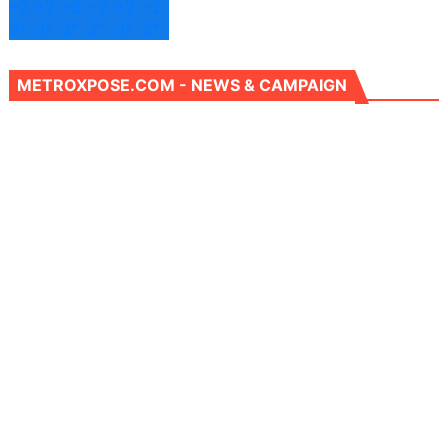
+
2
+
2
+
2
+
2
+
2
+
2
3°
3°
2°
3°
3°
3°
METROXPOSE.COM - NEWS & CAMPAIGN