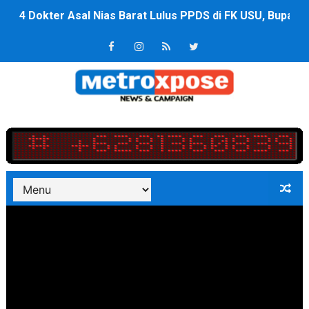
4 Dokter Asal Nias Barat Lulus PPDS di FK USU, Bupati
OKU Timur Jalin Komunikasi ke semua Stackholder Gu
DPRD Kota Bekasi Minta Penanganan Pencemaran Kali 
Unggul 3 Gol Kesebelasan MKRE FC Raih Tiket Perempat
Jelang HUT RI ke 81Turnamen Olah Anak Muda Kota Nop
Bobby Nasution Fokus Infrastruktur Daerah saat Kembal
Dukcapil SBB Layani Perubahan Akta Lama Menjadi Do
Kompol Pieter Fredy Matahelumual Resmi Jadi Wakapo
Anggota DPRD SBB Beri Masukan kepada Kadis Pendidika
Air Sungai Bekasi Menghitam Berbusa dan Bau Menyeng