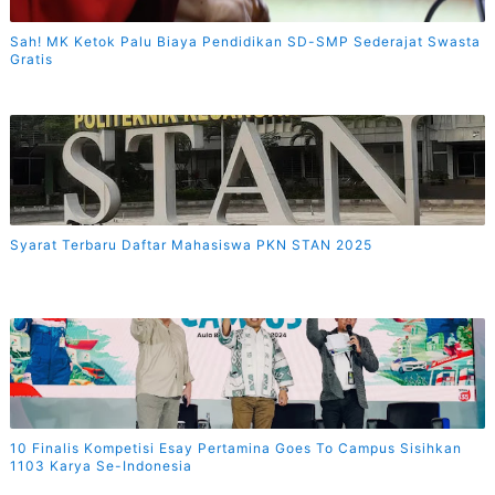
Sah! MK Ketok Palu Biaya Pendidikan SD-SMP Sederajat Swasta
Gratis
Syarat Terbaru Daftar Mahasiswa PKN STAN 2025
10 Finalis Kompetisi Esay Pertamina Goes To Campus Sisihkan
1103 Karya Se-Indonesia