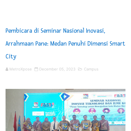
DPRD Madina Setujui Ranperda Pertanggungjawaban P
BMP SORSEL Berikan Bantuan untuk Warga Distrik Tem
Pembicara di Seminar Nasional Inovasi,
Jamwas Kejagung Ungkap Modus Korupsi Febrie Adria
Arrahmaan Pane: Medan Penuhi Dimensi Smart
PT ASDP Cabang Ambon Siap Dukung Program Bank Duni
City
Saadiah Uluputty Buka Pekan Olahraga HUT ke-81 RI Ja
MetroXpose
December 05, 2023
Campus