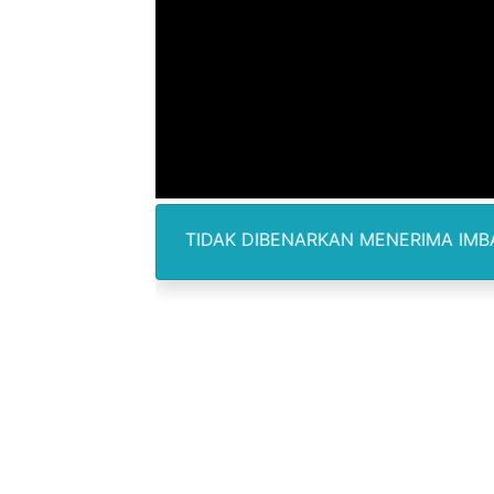
Lion Grup Buka Rute KNO- 
Tahun 50-An Bekasi Pernah 
Si-Data Jadi Inovasi Baru
Ekspor Tersangka Dugaan K
Kadis Kominfo OKU Timur 
IPUTAN TIDAK DIBENARKAN MENERIMA IMBALAN DAN SELA
KNPI Buru Gelar Rapimpurd
Sinergi Pemkab OKU Timur 
DPRD Madina Setujui Ranp
BMP SORSEL Berikan Bantu
Jamwas Kejagung Ungkap M