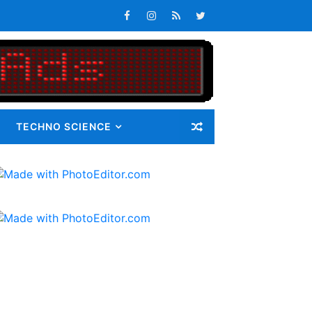
Masalah
TECHNO SCIENCE
ib 72 Guru Kontrak
latan
s Keterlambatan Pembagian