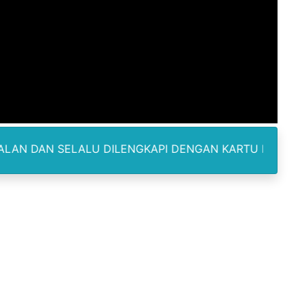
Madina, Pesawat 60 Sit Penumpang
di Pimpin Dua Bupati Sekaligus
 Pemkab Bekasi Tekan Angka Anak Putus Sekolah
orupsi ADD Desa Hatunuru Ditunda, Kejati Maluku: Penyidi
Terima Penghargaan PPID Slip Award 2026
LU DILENGKAPI DENGAN KARTU IDENTITAS SERTA SURAT
a ke IV, Pemantapan Perangkat Organisasi Bekerja Untuk 
dan TNI Bangun Infrastruktur Jembatan
erda Pertanggungjawaban Pelaksanaan APBD 2025
an untuk Warga Distrik Teminabuan
odus Korupsi Febrie Adriansyah