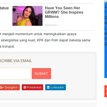
+
°
H
L
M
apat menjadi momentum untuk meningkatkan upaya
F
sinergisitas yang kuat, KPK dan Polri dapat bekerja sama
S
s korupsi.
S
+
CRIBE VIA EMAIL
2
+
3
Google+
Pinterest
Linkedin