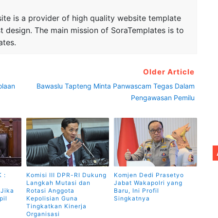
te is a provider of high quality website template
t design. The main mission of SoraTemplates is to
ates.
Older Article
olaan
Bawaslu Tapteng Minta Panwascam Tegas Dalam
Pengawasan Pemilu
 :
Komisi III DPR-RI Dukung
Komjen Dedi Prasetyo
Langkah Mutasi dan
Jabat Wakapolri yang
 Jika
Rotasi Anggota
Baru, Ini Profil
pil
Kepolisian Guna
Singkatnya
Tingkatkan Kinerja
Organisasi