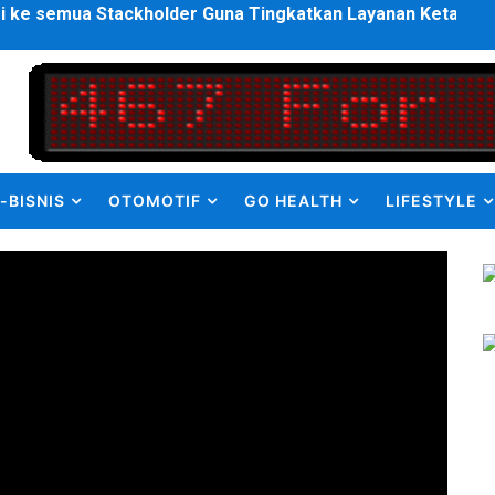
enanganan Pencemaran Kali Bekasi Difokuskan ke Sumber 
en Olah Anak Muda Kota Nopan Rebut Piala Marginda CUP I
struktur Daerah saat Kembali Berkantor Di Nias
bahan Akta Lama Menjadi Dokumen Berbarcode
-BISNIS
OTOMOTIF
GO HEALTH
LIFESTYLE
elumual Resmi Jadi Wakapolres SBB
ukan kepada Kadis Pendidikan Baru, Soroti PIP hingga Nas
am Berbusa dan Bau Menyengat Bikin Warga Resah
Pemasok Sabu, Diduga Masuk dari Tangerang ke Tambun Se
yang Salurkan Dana PIP Tahun 2022–2025, Minta Maaf ata
elabuhan SulaimanBerau Belum Terjamah APH