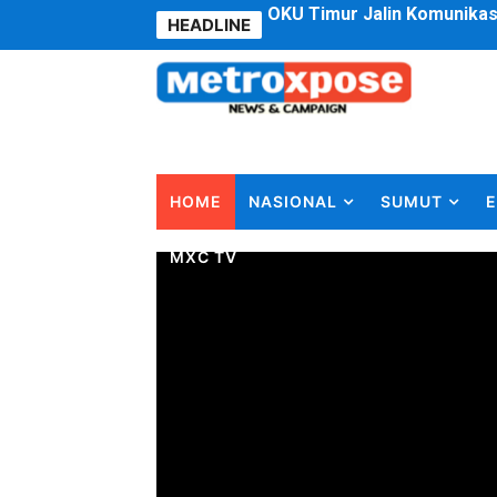
HEADLINE
DPRD Kota Bekasi Minta P
Jelang HUT RI ke 81Turnam
Bobby Nasution Fokus Infra
Dukcapil SBB Layani Peru
HOME
NASIONAL
SUMUT
E
Kompol Pieter Fredy Matah
MXC TV
Anggota DPRD SBB Beri Mas
Air Sungai Bekasi Menghit
Polres Metro Bekasi Buru 
Kepala SD Negeri Tanah Go
Dugaan Korupsi Dermaga O