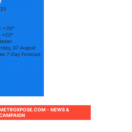
33
C
:
+
33°
:
+
23°
edan
riday, 07 August
ee 7-Day Forecast
Su
Mo
We
at
Tue
Thu
n
n
d
3
+
3
+
3
+
3
+
3
+
3
°
3°
3°
3°
1°
3°
2
+
2
+
2
+
2
+
2
+
2
°
3°
2°
3°
4°
4°
METROXPOSE.COM - NEWS &
CAMPAIGN