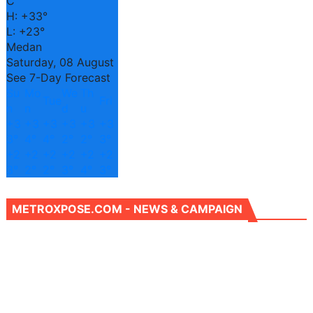
C
H:
+
33°
L:
+
23°
Medan
Saturday, 08 August
See 7-Day Forecast
Su
Mo
We
Th
Tue
Fri
n
n
d
u
+
3
+
3
+
3
+
3
+
3
+
3
3°
4°
4°
2°
2°
3°
+
2
+
2
+
2
+
2
+
2
+
2
3°
2°
2°
3°
4°
3°
METROXPOSE.COM - NEWS & CAMPAIGN