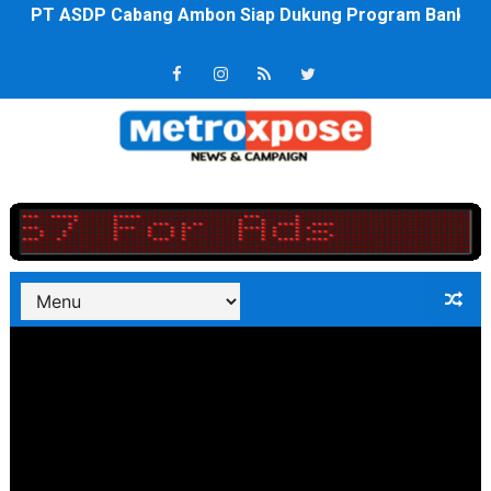
Saadiah Uluputty Buka Pekan Olahraga HUT ke-81 RI Ja
4 Dokter Asal Nias Barat Lulus PPDS di FK USU, Bupati
OKU Timur Jalin Komunikasi ke semua Stackholder Gu
DPRD Kota Bekasi Minta Penanganan Pencemaran Kali 
Unggul 3 Gol Kesebelasan MKRE FC Raih Tiket Perempat
Jelang HUT RI ke 81Turnamen Olah Anak Muda Kota Nop
Bobby Nasution Fokus Infrastruktur Daerah saat Kembal
Dukcapil SBB Layani Perubahan Akta Lama Menjadi Do
Kompol Pieter Fredy Matahelumual Resmi Jadi Wakapo
Anggota DPRD SBB Beri Masukan kepada Kadis Pendidika