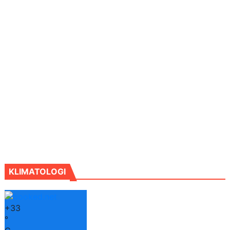
KLIMATOLOGI
+
33
°