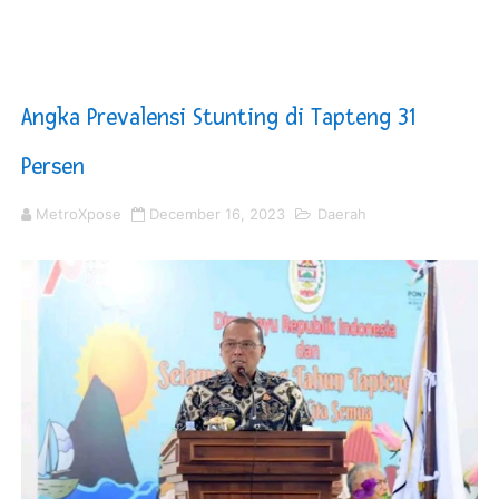
Sinergi Pemkab OKU Timur dan TNI Bangun Infrastrukt
DPRD Madina Setujui Ranperda Pertanggungjawaban P
Angka Prevalensi Stunting di Tapteng 31
Kurve Kecamatan Medan Tembung Antisipasi Banjir Da
Persen
Optimalkan Efisiensi Anggaran, Bupati Taput JTP Huta
MetroXpose
December 16, 2023
Daerah
PT ASDP Cabang Ambon Siap Dukung Program Bank Duni