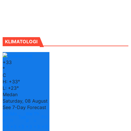
KLIMATOLOGI
+
33
°
C
H:
+
33°
L:
+
23°
Medan
Saturday, 08 August
See 7-Day Forecast
Su
Mo
We
Th
Tue
Fri
n
n
d
u
+
3
+
3
+
3
+
3
+
3
+
3