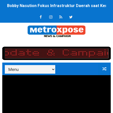
Bobby Nasution Fokus Infrastruktur Daerah saat Kembal
Dukcapil SBB Layani Perubahan Akta Lama Menjadi Do
Kompol Pieter Fredy Matahelumual Resmi Jadi Wakapo
Anggota DPRD SBB Beri Masukan kepada Kadis Pendidika
Air Sungai Bekasi Menghitam Berbusa dan Bau Menyeng
Polres Metro Bekasi Buru Pemasok Sabu, Diduga Masu
Kepala SD Negeri Tanah Goyang Salurkan Dana PIP Tah
Dugaan Korupsi Dermaga Oelabuhan SulaimanBerau B
Lion Grup Buka Rute KNO- Madina, Pesawat 60 Sit Pen
Tahun 50-An Bekasi Pernah di Pimpin Dua Bupati Sekali