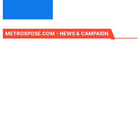
4°
4°
4°
2°
2°
3°
+
2
+
2
+
2
+
2
+
2
+
2
3°
2°
2°
3°
4°
3°
METROXPOSE.COM - NEWS & CAMPAIGN