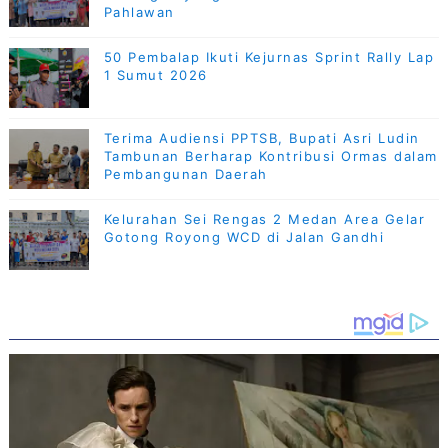
Pahlawan
50 Pembalap Ikuti Kejurnas Sprint Rally Lap
1 Sumut 2026
Terima Audiensi PPTSB, Bupati Asri Ludin
Tambunan Berharap Kontribusi Ormas dalam
Pembangunan Daerah
Kelurahan Sei Rengas 2 Medan Area Gelar
Gotong Royong WCD di Jalan Gandhi