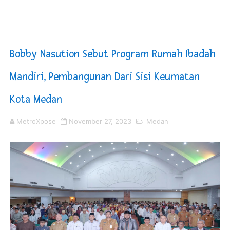
4 Dokter Asal Nias Barat Lulus PPDS di FK USU, Bupati
OKU Timur Jalin Komunikasi ke semua Stackholder Gu
Bobby Nasution Sebut Program Rumah Ibadah
DPRD Kota Bekasi Minta Penanganan Pencemaran Kali 
Mandiri, Pembangunan Dari Sisi Keumatan
Unggul 3 Gol Kesebelasan MKRE FC Raih Tiket Perempat
Kota Medan
Jelang HUT RI ke 81Turnamen Olah Anak Muda Kota Nop
MetroXpose
November 27, 2023
Medan