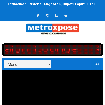
PT ASDP Cabang Ambon Siap Dukung Program Bank Duni
Saadiah Uluputty Buka Pekan Olahraga HUT ke-81 RI Ja
4 Dokter Asal Nias Barat Lulus PPDS di FK USU, Bupati
OKU Timur Jalin Komunikasi ke semua Stackholder Gu
DPRD Kota Bekasi Minta Penanganan Pencemaran Kali 
Unggul 3 Gol Kesebelasan MKRE FC Raih Tiket Perempat
Jelang HUT RI ke 81Turnamen Olah Anak Muda Kota Nop
Bobby Nasution Fokus Infrastruktur Daerah saat Kembal
Dukcapil SBB Layani Perubahan Akta Lama Menjadi Do
Kompol Pieter Fredy Matahelumual Resmi Jadi Wakapo