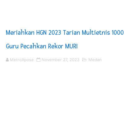
KNPI Buru Gelar Rapimpurda ke IV, Pemantapan Perang
Sinergi Pemkab OKU Timur dan TNI Bangun Infrastrukt
Meriahkan HGN 2023 Tarian Multietnis 1000
DPRD Madina Setujui Ranperda Pertanggungjawaban P
Guru Pecahkan Rekor MURI
Kurve Kecamatan Medan Tembung Antisipasi Banjir Da
MetroXpose
November 27, 2023
Medan
Optimalkan Efisiensi Anggaran, Bupati Taput JTP Huta