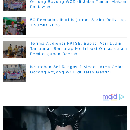
Gotong Royong WCD di Jalan Taman Makam
Pahlawan
50 Pembalap Ikuti Kejurnas Sprint Rally Lap
1 Sumut 2026
Terima Audiensi PPTSB, Bupati Asri Ludin
Tambunan Berharap Kontribusi Ormas dalam
Pembangunan Daerah
Kelurahan Sei Rengas 2 Medan Area Gelar
Gotong Royong WCD di Jalan Gandhi