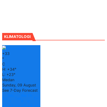
KLIMATOLOGI
+
33
°
C
H:
+
34°
L:
+
23°
Medan
Sunday, 09 August
See 7-Day Forecast
Mo
We
Th
Sat
Tue
Fri
n
d
u
+
3
+
3
+
3
+
3
+
3
+
3