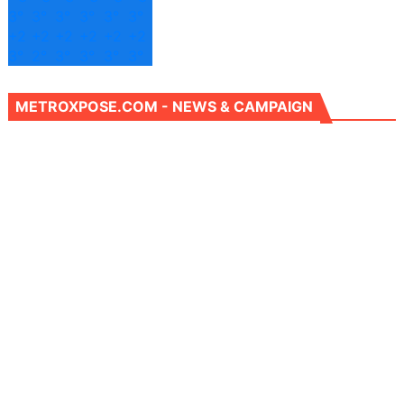
3°
3°
3°
3°
3°
3°
+
2
+
2
+
2
+
2
+
2
+
2
3°
2°
3°
3°
3°
3°
METROXPOSE.COM - NEWS & CAMPAIGN