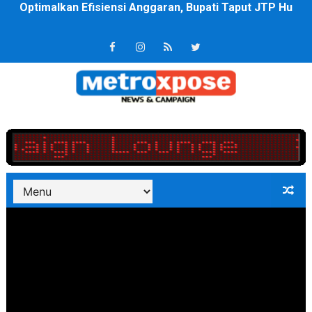
PT ASDP Cabang Ambon Siap Dukung Program Bank Duni
Saadiah Uluputty Buka Pekan Olahraga HUT ke-81 RI Ja
4 Dokter Asal Nias Barat Lulus PPDS di FK USU, Bupati
OKU Timur Jalin Komunikasi ke semua Stackholder Gu
DPRD Kota Bekasi Minta Penanganan Pencemaran Kali 
Unggul 3 Gol Kesebelasan MKRE FC Raih Tiket Perempat
Jelang HUT RI ke 81Turnamen Olah Anak Muda Kota Nop
Bobby Nasution Fokus Infrastruktur Daerah saat Kembal
Dukcapil SBB Layani Perubahan Akta Lama Menjadi Do
Kompol Pieter Fredy Matahelumual Resmi Jadi Wakapo