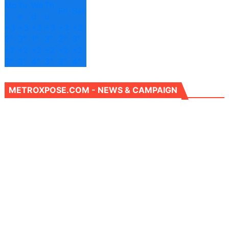
Mo
Tu
We
Th
Fri
Sat
n
e
d
u
+
3
+
3
+
3
+
3
+
3
+
3
2°
3°
1°
3°
2°
3°
+
2
+
2
+
2
+
2
+
2
+
2
3°
3°
4°
3°
3°
4°
METROXPOSE.COM - NEWS & CAMPAIGN