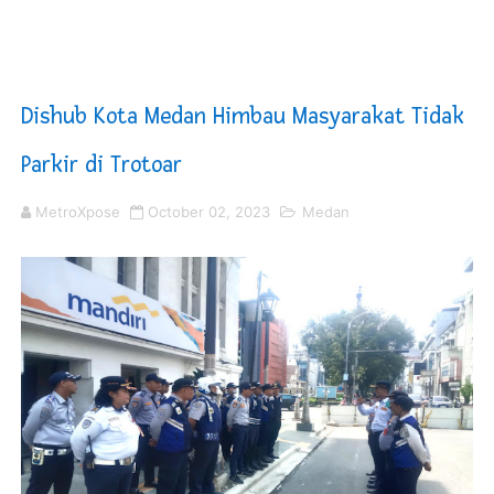
KNPI Buru Gelar Rapimpurda ke IV, Pemantapan Perang
Sinergi Pemkab OKU Timur dan TNI Bangun Infrastrukt
Dishub Kota Medan Himbau Masyarakat Tidak
DPRD Madina Setujui Ranperda Pertanggungjawaban P
Parkir di Trotoar
Kurve Kecamatan Medan Tembung Antisipasi Banjir Da
MetroXpose
October 02, 2023
Medan
Optimalkan Efisiensi Anggaran, Bupati Taput JTP Huta