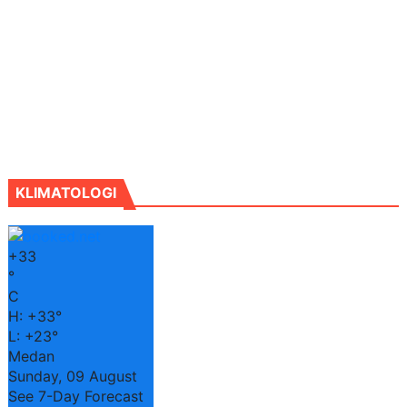
KLIMATOLOGI
+
33
°
C
H:
+
33°
L:
+
23°
Medan
Sunday, 09 August
See 7-Day Forecast