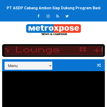
PT ASDP Cabang Ambon Siap Dukung Program Bank Duni
Saadiah Uluputty Buka Pekan Olahraga HUT ke-81 RI Ja
4 Dokter Asal Nias Barat Lulus PPDS di FK USU, Bupati
OKU Timur Jalin Komunikasi ke semua Stackholder Gu
DPRD Kota Bekasi Minta Penanganan Pencemaran Kali 
Unggul 3 Gol Kesebelasan MKRE FC Raih Tiket Perempat
Jelang HUT RI ke 81Turnamen Olah Anak Muda Kota Nop
Bobby Nasution Fokus Infrastruktur Daerah saat Kembal
Dukcapil SBB Layani Perubahan Akta Lama Menjadi Do
Kompol Pieter Fredy Matahelumual Resmi Jadi Wakapo