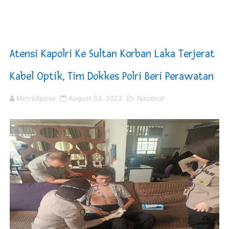
KNPI Buru Gelar Rapimpurda ke IV, Pemantapan Perang
Sinergi Pemkab OKU Timur dan TNI Bangun Infrastrukt
Atensi Kapolri Ke Sultan Korban Laka Terjerat
DPRD Madina Setujui Ranperda Pertanggungjawaban P
Kabel Optik, Tim Dokkes Polri Beri Perawatan
Kurve Kecamatan Medan Tembung Antisipasi Banjir Da
MetroXpose
August 03, 2023
Nasional
Optimalkan Efisiensi Anggaran, Bupati Taput JTP Huta