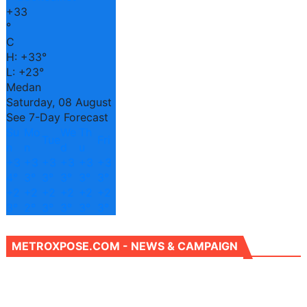
+
33
°
C
H:
+
33°
L:
+
23°
Medan
Saturday, 08 August
See 7-Day Forecast
Su
Mo
We
Th
Tue
Fri
n
n
d
u
+
3
+
3
+
3
+
3
+
3
+
3
4°
3°
3°
3°
3°
3°
+
2
+
2
+
2
+
2
+
2
+
2
3°
2°
3°
3°
3°
3°
METROXPOSE.COM - NEWS & CAMPAIGN