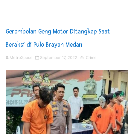
KNPI Buru Gelar Rapimpurda ke IV, Pemantapan Perang
Sinergi Pemkab OKU Timur dan TNI Bangun Infrastrukt
Gerombolan Geng Motor Ditangkap Saat
DPRD Madina Setujui Ranperda Pertanggungjawaban P
Beraksi di Pulo Brayan Medan
Kurve Kecamatan Medan Tembung Antisipasi Banjir Da
MetroXpose
September 17, 2022
Crime
Optimalkan Efisiensi Anggaran, Bupati Taput JTP Huta