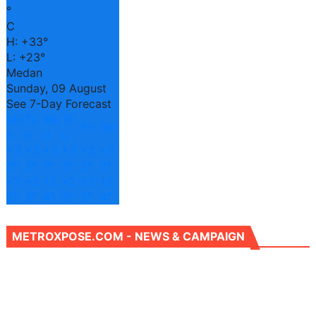
°
C
H:
+
33°
L:
+
23°
Medan
Sunday, 09 August
See 7-Day Forecast
Mo
Tu
We
Th
Fri
Sat
n
e
d
u
+
3
+
3
+
3
+
3
+
3
+
3
3°
3°
1°
3°
2°
3°
+
2
+
2
+
2
+
2
+
2
+
2
2°
3°
4°
3°
3°
4°
METROXPOSE.COM - NEWS & CAMPAIGN