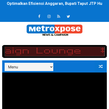
PT ASDP Cabang Ambon Siap Dukung Program Bank Duni
Saadiah Uluputty Buka Pekan Olahraga HUT ke-81 RI Ja
4 Dokter Asal Nias Barat Lulus PPDS di FK USU, Bupati
OKU Timur Jalin Komunikasi ke semua Stackholder Gu
DPRD Kota Bekasi Minta Penanganan Pencemaran Kali 
Unggul 3 Gol Kesebelasan MKRE FC Raih Tiket Perempat
Jelang HUT RI ke 81Turnamen Olah Anak Muda Kota Nop
Bobby Nasution Fokus Infrastruktur Daerah saat Kembal
Dukcapil SBB Layani Perubahan Akta Lama Menjadi Do
Kompol Pieter Fredy Matahelumual Resmi Jadi Wakapo