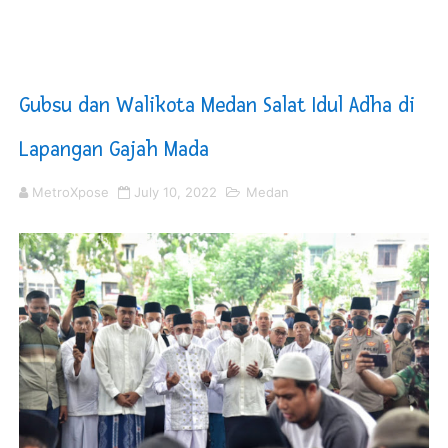
KNPI Buru Gelar Rapimpurda ke IV, Pemantapan Perang
Sinergi Pemkab OKU Timur dan TNI Bangun Infrastrukt
Gubsu dan Walikota Medan Salat Idul Adha di
DPRD Madina Setujui Ranperda Pertanggungjawaban P
Lapangan Gajah Mada
Kurve Kecamatan Medan Tembung Antisipasi Banjir Da
MetroXpose
July 10, 2022
Medan
Optimalkan Efisiensi Anggaran, Bupati Taput JTP Huta