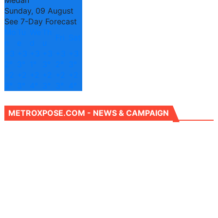
Sunday, 09 August
See 7-Day Forecast
Mo
Tu
We
Th
Fri
Sat
n
e
d
u
+
3
+
3
+
3
+
3
+
3
+
3
2°
3°
1°
3°
2°
3°
+
2
+
2
+
2
+
2
+
2
+
2
3°
3°
4°
3°
3°
4°
METROXPOSE.COM - NEWS & CAMPAIGN