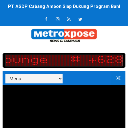
PT ASDP Cabang Ambon Siap Dukung Program Bank Duni
Saadiah Uluputty Buka Pekan Olahraga HUT ke-81 RI Ja
4 Dokter Asal Nias Barat Lulus PPDS di FK USU, Bupati
OKU Timur Jalin Komunikasi ke semua Stackholder Gu
DPRD Kota Bekasi Minta Penanganan Pencemaran Kali 
Unggul 3 Gol Kesebelasan MKRE FC Raih Tiket Perempat
Jelang HUT RI ke 81Turnamen Olah Anak Muda Kota Nop
Bobby Nasution Fokus Infrastruktur Daerah saat Kembal
Dukcapil SBB Layani Perubahan Akta Lama Menjadi Do
Kompol Pieter Fredy Matahelumual Resmi Jadi Wakapo