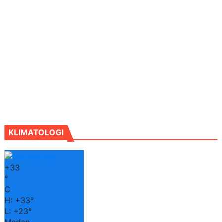
KLIMATOLOGI
+
33
°
C
H:
+
33°
L:
+
23°
Medan