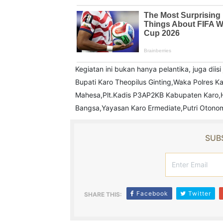
Kegiatan ini bukan hanya pelantika, juga diisi
Bupati Karo Theopilus Ginting,Waka Polres 
Mahesa,Plt.Kadis P3AP2KB Kabupaten Karo,H
Bangsa,Yayasan Karo Ermediate,Putri Otonomi
SUBS
Facebook
Twitter
SHARE THIS: