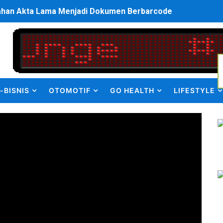
bahan Akta Lama Menjadi Dokumen Berbarcode
elumual Resmi Jadi Wakapolres SBB
ukan kepada Kadis Pendidikan Baru, Soroti PIP hingga Nas
am Berbusa dan Bau Menyengat Bikin Warga Resah
-BISNIS
OTOMOTIF
GO HEALTH
LIFESTYLE
Pemasok Sabu, Diduga Masuk dari Tangerang ke Tambun Se
yang Salurkan Dana PIP Tahun 2022–2025, Minta Maaf ata
elabuhan SulaimanBerau Belum Terjamah APH
Madina, Pesawat 60 Sit Penumpang
di Pimpin Dua Bupati Sekaligus
 Pemkab Bekasi Tekan Angka Anak Putus Sekolah