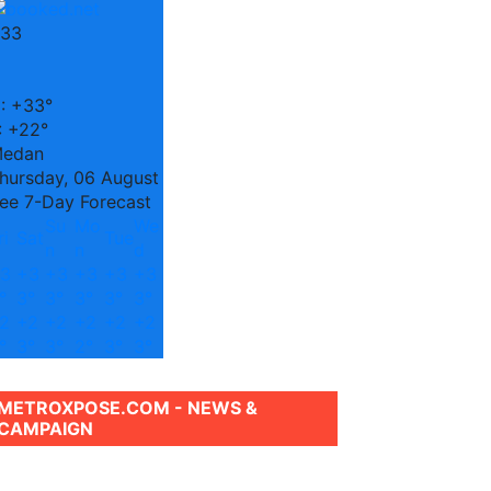
33
C
:
+
33°
:
+
22°
edan
hursday, 06 August
ee 7-Day Forecast
Su
Mo
We
ri
Sat
Tue
n
n
d
3
+
3
+
3
+
3
+
3
+
3
°
3°
3°
3°
3°
3°
2
+
2
+
2
+
2
+
2
+
2
°
3°
3°
2°
3°
3°
METROXPOSE.COM - NEWS &
CAMPAIGN