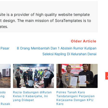
te is a provider of high quality website template
t design. The main mission of SoraTemplates is to
ates.
Older Article
 Pasar
8 Orang Membantah Dan 1 Abstein Rumor Kutipan
Seleksi Kepling Di Kelurahan Denai
dodo
Razia Gabungan diRutan
Polres Tanah Karo
ang
Kelas II Kabanjahe, Ini
Tandatangani Perjanjian
yang Didapat
Kerjasama Dengan KPU
n Rusak
Karo