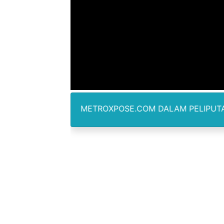
Ekspor Tersangka Dugaan K
Kadis Kominfo OKU Timur 
KNPI Buru Gelar Rapimpurd
Sinergi Pemkab OKU Timur 
DPRD Madina Setujui Ranp
RTAWAN METROXPOSE.COM DALAM PELIPUTAN TIDAK DIBE
BMP SORSEL Berikan Bantu
Jamwas Kejagung Ungkap M
Mahkamah Konstitusi Putus
Gus Ipul Minta Seluruh P
Kepala Badan Gizi Nasional