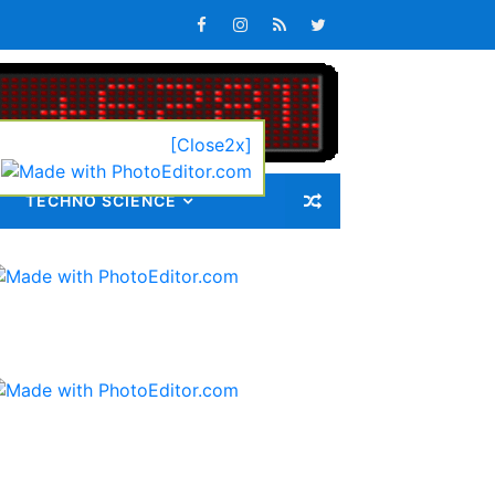
ib 72 Guru Kontrak
[Close2x]
TECHNO SCIENCE
latan
s Keterlambatan Pembagian