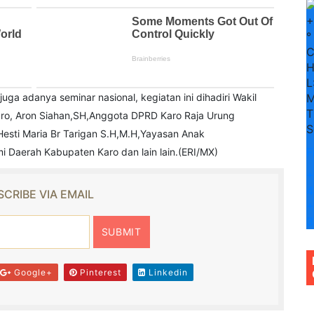
+
°
H
L
 juga adanya seminar nasional, kegiatan ini dihadiri Wakil
M
T
Karo, Aron Siahan,SH,Anggota DPRD Karo Raja Urung
S
esti Maria Br Tarigan S.H,M.H,Yayasan Anak
F
 Daerah Kabupaten Karo dan lain lain.(ERI/MX)
+
4
CRIBE VIA EMAIL
+
3
Google+
Pinterest
Linkedin