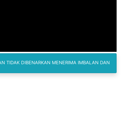
orupsi ADD Desa Hatunuru Ditunda, Kejati Maluku: Penyidi
Terima Penghargaan PPID Slip Award 2026
a ke IV, Pemantapan Perangkat Organisasi Bekerja Untuk 
dan TNI Bangun Infrastruktur Jembatan
erda Pertanggungjawaban Pelaksanaan APBD 2025
NARKAN MENERIMA IMBALAN DAN SELALU DILENGKAPI DE
an untuk Warga Distrik Teminabuan
odus Korupsi Febrie Adriansyah
kan Sisa Kuota Tetap Aktif Meski Lewat Tempo Pemakaian
WNU dan PCNU Update Perkembangan Muktamar
 Nanik Deyang Mundur, Berikut Alasannya