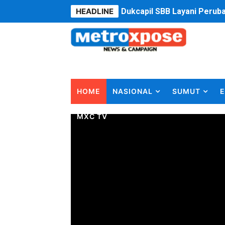
HEADLINE
Dukcapil SBB Layani Peru
Kompol Pieter Fredy Matah
Anggota DPRD SBB Beri Mas
Air Sungai Bekasi Menghit
HOME
NASIONAL
SUMUT
E
Polres Metro Bekasi Buru 
MXC TV
Kepala SD Negeri Tanah Go
Dugaan Korupsi Dermaga O
Lion Grup Buka Rute KNO- 
Tahun 50-An Bekasi Pernah 
Si-Data Jadi Inovasi Baru