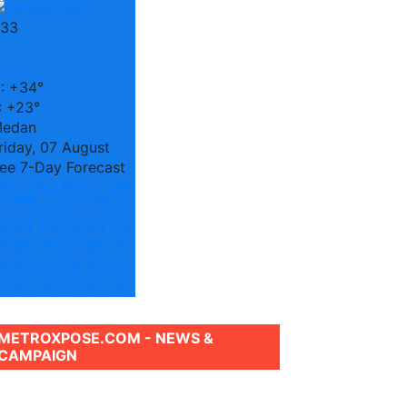
33
C
:
+
34°
:
+
23°
edan
riday, 07 August
ee 7-Day Forecast
h
Su
Mo
We
Sat
Tue
n
n
d
3
+
3
+
3
+
3
+
3
+
3
°
3°
3°
3°
3°
3°
2
+
2
+
2
+
2
+
2
+
2
°
3°
3°
2°
3°
3°
METROXPOSE.COM - NEWS &
CAMPAIGN