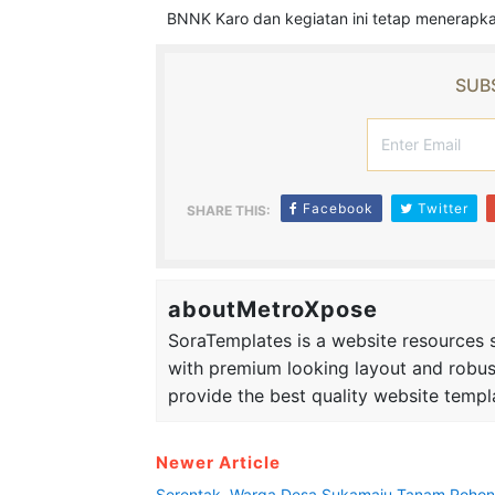
BNNK Karo dan kegiatan ini tetap menerapka
SUBS
Facebook
Twitter
SHARE THIS:
aboutMetroXpose
SoraTemplates is a website resources si
with premium looking layout and robus
provide the best quality website templ
Newer Article
Serentak, Warga Desa Sukamaju Tanam Pohon