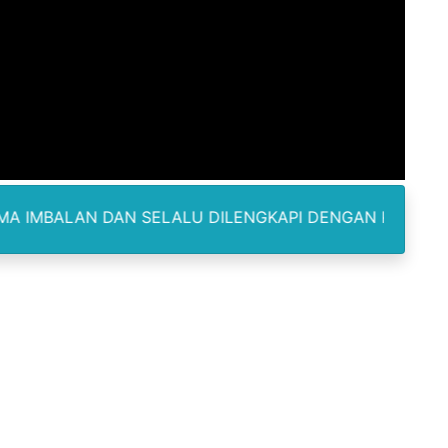
Madina, Pesawat 60 Sit Penumpang
di Pimpin Dua Bupati Sekaligus
 Pemkab Bekasi Tekan Angka Anak Putus Sekolah
orupsi ADD Desa Hatunuru Ditunda, Kejati Maluku: Penyidi
Terima Penghargaan PPID Slip Award 2026
AN SELALU DILENGKAPI DENGAN KARTU IDENTITAS SERT
a ke IV, Pemantapan Perangkat Organisasi Bekerja Untuk 
dan TNI Bangun Infrastruktur Jembatan
erda Pertanggungjawaban Pelaksanaan APBD 2025
an untuk Warga Distrik Teminabuan
odus Korupsi Febrie Adriansyah