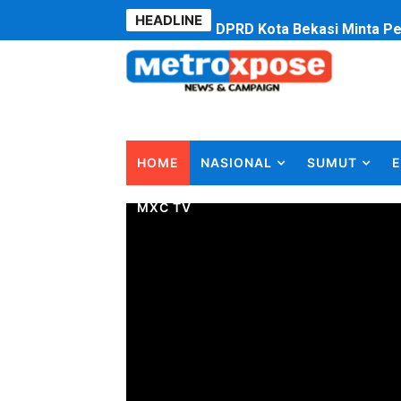
HEADLINE
DPRD Kota Bekasi Minta P
Jelang HUT RI ke 81Turnam
Bobby Nasution Fokus Infra
Dukcapil SBB Layani Peru
HOME
NASIONAL
SUMUT
E
Kompol Pieter Fredy Matah
MXC TV
Anggota DPRD SBB Beri Mas
Air Sungai Bekasi Menghit
Polres Metro Bekasi Buru 
Kepala SD Negeri Tanah Go
Dugaan Korupsi Dermaga O