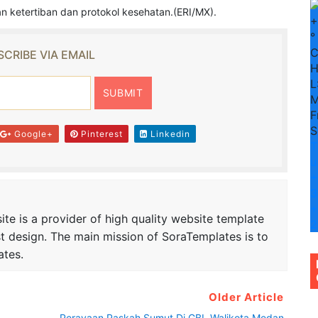
n ketertiban dan protokol kesehatan.(ERI/MX).
+
°
CRIBE VIA EMAIL
H
L
M
F
S
Google+
Pinterest
Linkedin
T
u
+
3
+
te is a provider of high quality website template
2
t design. The main mission of SoraTemplates is to
ates.
Older Article
Perayaan Paskah Sumut Di GBI, Walikota Medan