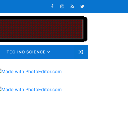
Masalah
TECHNO SCIENCE
ib 72 Guru Kontrak
latan
s Keterlambatan Pembagian