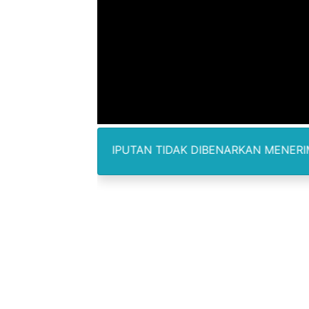
Lion Grup Buka Rute KNO- 
Tahun 50-An Bekasi Pernah 
Si-Data Jadi Inovasi Baru
Ekspor Tersangka Dugaan K
Kadis Kominfo OKU Timur 
AM PELIPUTAN TIDAK DIBENARKAN MENERIMA IMBALAN D
KNPI Buru Gelar Rapimpurd
Sinergi Pemkab OKU Timur 
DPRD Madina Setujui Ranp
BMP SORSEL Berikan Bantu
Jamwas Kejagung Ungkap M