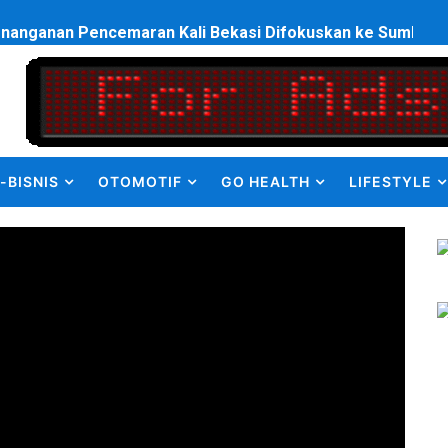
enanganan Pencemaran Kali Bekasi Difokuskan ke Sumber 
en Olah Anak Muda Kota Nopan Rebut Piala Marginda CUP I
struktur Daerah saat Kembali Berkantor Di Nias
bahan Akta Lama Menjadi Dokumen Berbarcode
-BISNIS
OTOMOTIF
GO HEALTH
LIFESTYLE
elumual Resmi Jadi Wakapolres SBB
ukan kepada Kadis Pendidikan Baru, Soroti PIP hingga Nas
am Berbusa dan Bau Menyengat Bikin Warga Resah
Pemasok Sabu, Diduga Masuk dari Tangerang ke Tambun Se
yang Salurkan Dana PIP Tahun 2022–2025, Minta Maaf ata
elabuhan SulaimanBerau Belum Terjamah APH