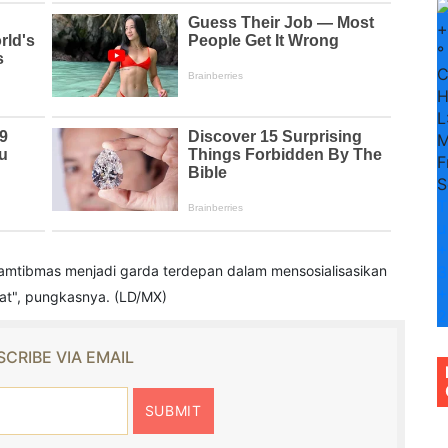
+
°
H
L
M
F
S
T
u
+
kamtibmas menjadi garda terdepan dalam mensosialisasikan
3
+
kat", pungkasnya. (LD/MX)
2
CRIBE VIA EMAIL