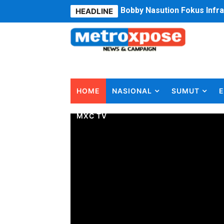
HEADLINE
Dukcapil SBB Layani Peru
Kompol Pieter Fredy Matah
Anggota DPRD SBB Beri Mas
Air Sungai Bekasi Menghit
HOME
NASIONAL
SUMUT
E
Polres Metro Bekasi Buru 
MXC TV
Kepala SD Negeri Tanah Go
Dugaan Korupsi Dermaga O
Lion Grup Buka Rute KNO- 
Tahun 50-An Bekasi Pernah 
Si-Data Jadi Inovasi Baru