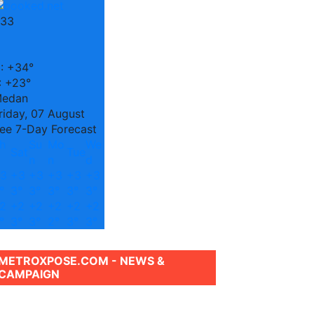
33
C
:
+
34°
:
+
23°
edan
riday, 07 August
ee 7-Day Forecast
h
Su
Mo
We
Sat
Tue
n
n
d
3
+
3
+
3
+
3
+
3
+
3
°
3°
3°
3°
3°
3°
2
+
2
+
2
+
2
+
2
+
2
°
3°
3°
2°
3°
3°
METROXPOSE.COM - NEWS &
CAMPAIGN