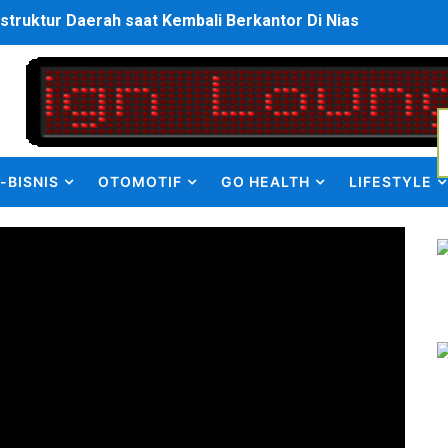
bahan Akta Lama Menjadi Dokumen Berbarcode
elumual Resmi Jadi Wakapolres SBB
ukan kepada Kadis Pendidikan Baru, Soroti PIP hingga Nas
am Berbusa dan Bau Menyengat Bikin Warga Resah
-BISNIS
OTOMOTIF
GO HEALTH
LIFESTYLE
Pemasok Sabu, Diduga Masuk dari Tangerang ke Tambun Se
yang Salurkan Dana PIP Tahun 2022–2025, Minta Maaf ata
elabuhan SulaimanBerau Belum Terjamah APH
Madina, Pesawat 60 Sit Penumpang
di Pimpin Dua Bupati Sekaligus
 Pemkab Bekasi Tekan Angka Anak Putus Sekolah