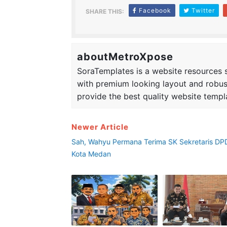
Facebook
Twitter
SHARE THIS:
aboutMetroXpose
SoraTemplates is a website resources si
with premium looking layout and robus
provide the best quality website templ
Newer Article
Sah, Wahyu Permana Terima SK Sekretaris DP
Kota Medan