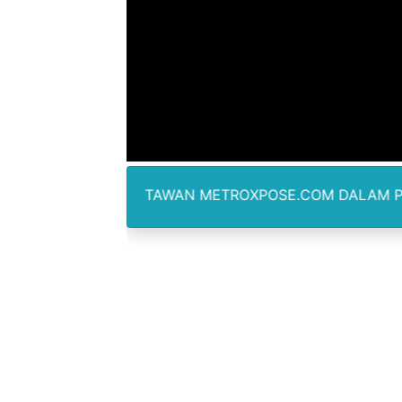
Ekspor Tersangka Dugaan K
Kadis Kominfo OKU Timur 
KNPI Buru Gelar Rapimpurd
Sinergi Pemkab OKU Timur 
DPRD Madina Setujui Ranp
WARTAWAN METROXPOSE.COM DALAM PELIPUTAN TID
BMP SORSEL Berikan Bantu
Jamwas Kejagung Ungkap M
Mahkamah Konstitusi Putus
Gus Ipul Minta Seluruh P
Kepala Badan Gizi Nasional