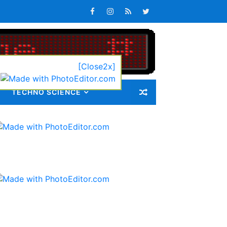
ib 72 Guru Kontrak
[Close2x]
TECHNO SCIENCE
latan
s Keterlambatan Pembagian