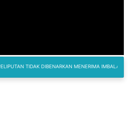
orupsi ADD Desa Hatunuru Ditunda, Kejati Maluku: Penyidi
Terima Penghargaan PPID Slip Award 2026
a ke IV, Pemantapan Perangkat Organisasi Bekerja Untuk 
dan TNI Bangun Infrastruktur Jembatan
erda Pertanggungjawaban Pelaksanaan APBD 2025
AK DIBENARKAN MENERIMA IMBALAN DAN SELALU DILENG
an untuk Warga Distrik Teminabuan
odus Korupsi Febrie Adriansyah
kan Sisa Kuota Tetap Aktif Meski Lewat Tempo Pemakaian
WNU dan PCNU Update Perkembangan Muktamar
 Nanik Deyang Mundur, Berikut Alasannya