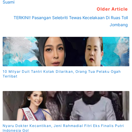
Suami
Older Article
TERKINI! Pasangan Selebriti Tewas Kecelakaan Di Ruas Toll
Jombang
10 Milyar Duit Tantri Kotak Dilarikan, Orang Tua Pelaku Ogah
Terlibat
Nyaru Dokter Kecantikan, Jeni Rahmadial Fitri Eks Finalis Putri
Indonesia Gol