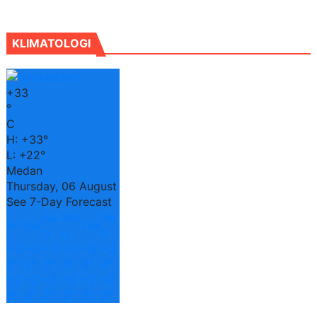
KLIMATOLOGI
+
33
°
C
H:
+
33°
L:
+
22°
Medan
Thursday, 06 August
See 7-Day Forecast
Su
Mo
We
Fri
Sat
Tue
n
n
d
+
3
+
3
+
3
+
3
+
3
+
3
2°
2°
3°
3°
3°
3°
+
2
+
2
+
2
+
2
+
2
+
2
3°
3°
2°
2°
3°
2°