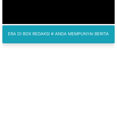
Jamwas Kejagung Ungkap Modus Korupsi Febrie Adria
Mahkamah Konstitusi Putuskan Sisa Kuota Tetap Akti
Gus Ipul Minta Seluruh PWNU dan PCNU Update Perke
AKSI # ANDA MEMPUNYAI BERITA LIPUTAN TERUPDATE D
Kepala Badan Gizi Nasional Nanik Deyang Mundur, Berik
Korban Ledakan Dahsyat Grand Polonia Istri Pemilik R
Piala Soeratin 2026 Resmi Digelar, PSSI Medan Bidik Bi
SUCP 2026 : Sinergi Global dan Standar Prestisius di M
Khairuddin Syah Sitorus Lantik Pengurus KB FKPPI PC 
10 Milyar Duit Tantri Kotak Dilarikan, Orang Tua Pelaku
Dukcapil SBB Layani Perubahan Akta Lama Menjadi Do