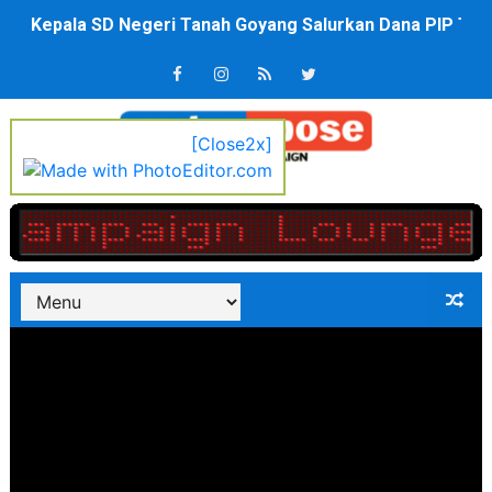
Dugaan Korupsi Dermaga Oelabuhan SulaimanBerau B
Lion Grup Buka Rute KNO- Madina, Pesawat 60 Sit Pen
Tahun 50-An Bekasi Pernah di Pimpin Dua Bupati Sekali
[Close2x]
Si-Data Jadi Inovasi Baru Pemkab Bekasi Tekan Angka
Ekspor Tersangka Dugaan Korupsi ADD Desa Hatunuru Di
Kadis Kominfo OKU Timur Terima Penghargaan PPID Sl
KNPI Buru Gelar Rapimpurda ke IV, Pemantapan Perang
Sinergi Pemkab OKU Timur dan TNI Bangun Infrastrukt
DPRD Madina Setujui Ranperda Pertanggungjawaban P
BMP SORSEL Berikan Bantuan untuk Warga Distrik Tem