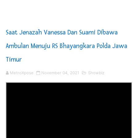
Kompol Pieter Fredy Matahelumual Resmi Jadi Wakapo
Anggota DPRD SBB Beri Masukan kepada Kadis Pendidika
Saat Jenazah Vanessa Dan Suami Dibawa
Air Sungai Bekasi Menghitam Berbusa dan Bau Menyeng
Ambulan Menuju RS Bhayangkara Polda Jawa
Polres Metro Bekasi Buru Pemasok Sabu, Diduga Masu
Timur
Kepala SD Negeri Tanah Goyang Salurkan Dana PIP Tah
MetroXpose
November 04, 2021
Showbiz