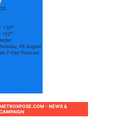
33
C
:
+
33°
:
+
22°
edan
hursday, 06 August
ee 7-Day Forecast
Su
Mo
We
ri
Sat
Tue
n
n
d
3
+
3
+
3
+
3
+
3
+
3
°
2°
3°
3°
3°
3°
2
+
2
+
2
+
2
+
2
+
2
°
3°
2°
2°
3°
2°
METROXPOSE.COM - NEWS &
CAMPAIGN