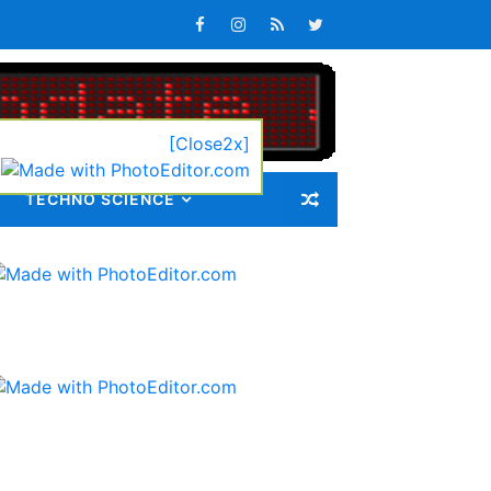
latan
s Keterlambatan Pembagian
[Close2x]
TECHNO SCIENCE
k Sedang Monitoring
Pengabdian Masyarakat