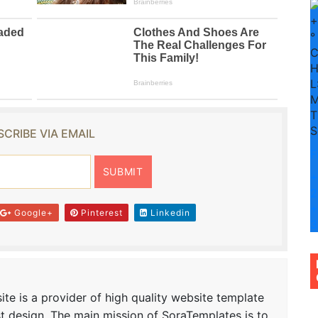
+
°
H
L
M
T
S
CRIBE VIA EMAIL
F
+
2
+
Google+
Pinterest
Linkedin
3
te is a provider of high quality website template
t design. The main mission of SoraTemplates is to