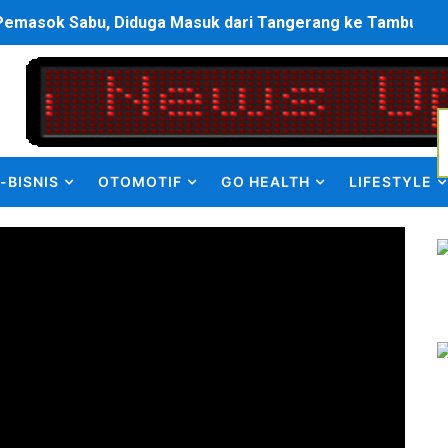
Pemasok Sabu, Diduga Masuk dari Tangerang ke Tambun Se
yang Salurkan Dana PIP Tahun 2022–2025, Minta Maaf ata
elabuhan SulaimanBerau Belum Terjamah APH
Madina, Pesawat 60 Sit Penumpang
-BISNIS
OTOMOTIF
GO HEALTH
LIFESTYLE
di Pimpin Dua Bupati Sekaligus
 Pemkab Bekasi Tekan Angka Anak Putus Sekolah
orupsi ADD Desa Hatunuru Ditunda, Kejati Maluku: Penyidi
Terima Penghargaan PPID Slip Award 2026
a ke IV, Pemantapan Perangkat Organisasi Bekerja Untuk 
dan TNI Bangun Infrastruktur Jembatan