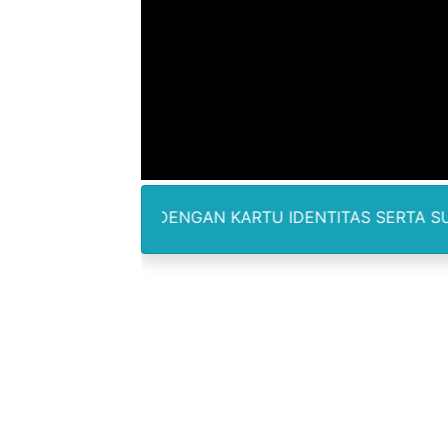
DPRD Madina Setujui Ranp
BMP SORSEL Berikan Bantu
Jamwas Kejagung Ungkap M
Mahkamah Konstitusi Putus
Gus Ipul Minta Seluruh P
API DENGAN KARTU IDENTITAS SERTA SURAT TUGAS DAN 
Kepala Badan Gizi Nasional
Korban Ledakan Dahsyat Gra
Piala Soeratin 2026 Resmi D
SUCP 2026 : Sinergi Global 
Khairuddin Syah Sitorus La