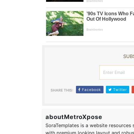
SUBS
Facebook
Twitter
SHARE THIS:
aboutMetroXpose
SoraTemplates is a website resources si
with premium looking layout and robus