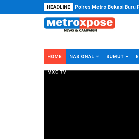
HEADLINE
Polres Metro Bekasi Buru 
Kepala SD Negeri Tanah Go
Dugaan Korupsi Dermaga O
Lion Grup Buka Rute KNO- 
HOME
NASIONAL
SUMUT
E
Tahun 50-An Bekasi Pernah 
MXC TV
Si-Data Jadi Inovasi Baru
Ekspor Tersangka Dugaan K
Kadis Kominfo OKU Timur 
KNPI Buru Gelar Rapimpurd
Sinergi Pemkab OKU Timur 