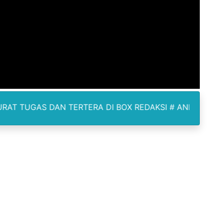
erda Pertanggungjawaban Pelaksanaan APBD 2025
an untuk Warga Distrik Teminabuan
odus Korupsi Febrie Adriansyah
kan Sisa Kuota Tetap Aktif Meski Lewat Tempo Pemakaian
WNU dan PCNU Update Perkembangan Muktamar
TERTERA DI BOX REDAKSI # ANDA MEMPUNYAI BERITA L
 Nanik Deyang Mundur, Berikut Alasannya
nd Polonia Istri Pemilik Rumah Meninggal di TKP
igelar, PSSI Medan Bidik Bibit Unggul U-13 dan U-15
dan Standar Prestisius di Medan.
ntik Pengurus KB FKPPI PC 0213 Nias Masa Bakti 2026-2031