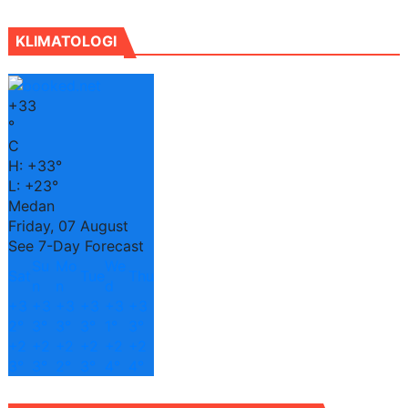
KLIMATOLOGI
+
33
°
C
H:
+
33°
L:
+
23°
Medan
Friday, 07 August
See 7-Day Forecast
Su
Mo
We
Sat
Tue
Thu
n
n
d
+
3
+
3
+
3
+
3
+
3
+
3
2°
3°
3°
3°
1°
3°
+
2
+
2
+
2
+
2
+
2
+
2
3°
3°
2°
3°
4°
4°