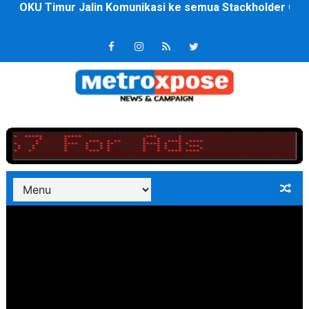
DPRD Kota Bekasi Minta Penanganan Pencemaran Kali 
Jelang HUT RI ke 81Turnamen Olah Anak Muda Kota Nop
Bobby Nasution Fokus Infrastruktur Daerah saat Kembal
Dukcapil SBB Layani Perubahan Akta Lama Menjadi Do
Kompol Pieter Fredy Matahelumual Resmi Jadi Wakapo
Anggota DPRD SBB Beri Masukan kepada Kadis Pendidika
Air Sungai Bekasi Menghitam Berbusa dan Bau Menyeng
Polres Metro Bekasi Buru Pemasok Sabu, Diduga Masu
Kepala SD Negeri Tanah Goyang Salurkan Dana PIP Tah
Dugaan Korupsi Dermaga Oelabuhan SulaimanBerau B