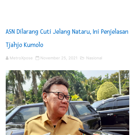
Mahkamah Konstitusi Putuskan Sisa Kuota Tetap Akti
Gus Ipul Minta Seluruh PWNU dan PCNU Update Perke
ASN Dilarang Cuti Jelang Nataru, Ini Penjelasan
Saadiah Uluputty Buka Pekan Olahraga HUT ke-81 RI Ja
Tjahjo Kumolo
4 Dokter Asal Nias Barat Lulus PPDS di FK USU, Bupati
MetroXpose
November 25, 2021
Nasional
OKU Timur Jalin Komunikasi ke semua Stackholder Gu