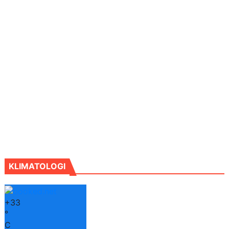
KLIMATOLOGI
+
33
°
C