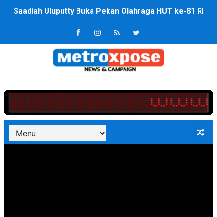
4 Dokter Asal Nias Barat Lulus PPDS di FK USU, Bupati
OKU Timur Jalin Komunikasi ke semua Stackholder Gu
DPRD Kota Bekasi Minta Penanganan Pencemaran Kali 
Unggul 3 Gol Kesebelasan MKRE FC Raih Tiket Perempat
Jelang HUT RI ke 81Turnamen Olah Anak Muda Kota Nop
Bobby Nasution Fokus Infrastruktur Daerah saat Kembal
Dukcapil SBB Layani Perubahan Akta Lama Menjadi Do
Kompol Pieter Fredy Matahelumual Resmi Jadi Wakapo
Anggota DPRD SBB Beri Masukan kepada Kadis Pendidika
Air Sungai Bekasi Menghitam Berbusa dan Bau Menyeng