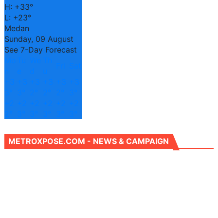
H:
+
33°
L:
+
23°
Medan
Sunday, 09 August
See 7-Day Forecast
Mo
Tu
We
Th
Fri
Sat
n
e
d
u
+
3
+
3
+
3
+
3
+
3
+
3
3°
3°
2°
2°
2°
3°
+
2
+
2
+
2
+
2
+
2
+
2
2°
3°
3°
3°
3°
3°
METROXPOSE.COM - NEWS & CAMPAIGN