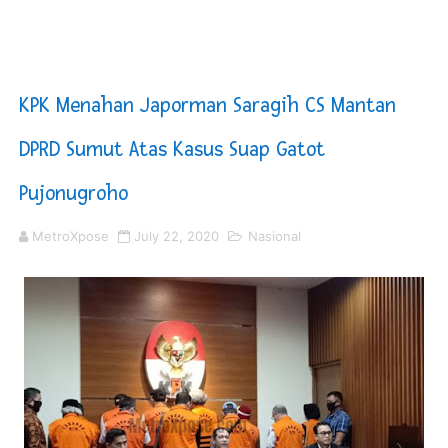
DPRD Madina Setujui Ranperda Pertanggungjawaban P
Kurve Kecamatan Medan Tembung Antisipasi Banjir Da
KPK Menahan Japorman Saragih CS Mantan
Optimalkan Efisiensi Anggaran, Bupati Taput JTP Huta
DPRD Sumut Atas Kasus Suap Gatot
PT ASDP Cabang Ambon Siap Dukung Program Bank Duni
Pujonugroho
Saadiah Uluputty Buka Pekan Olahraga HUT ke-81 RI Ja
MetroXpose
July 22, 2020
Nasional