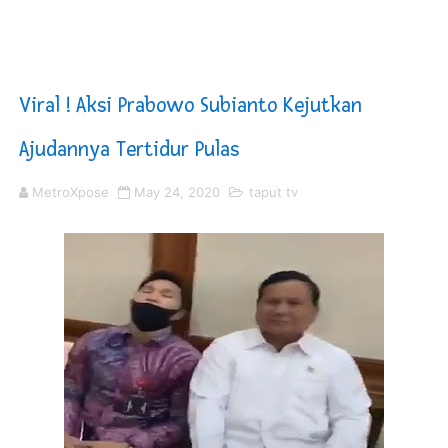
DPRD Madina Setujui Ranperda Pertanggungjawaban P
Kurve Kecamatan Medan Tembung Antisipasi Banjir Da
Viral ! Aksi Prabowo Subianto Kejutkan
Optimalkan Efisiensi Anggaran, Bupati Taput JTP Huta
Ajudannya Tertidur Pulas
PT ASDP Cabang Ambon Siap Dukung Program Bank Duni
MetroXpose
May 24, 2020
taput tv
Saadiah Uluputty Buka Pekan Olahraga HUT ke-81 RI Ja