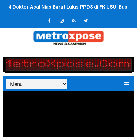
4 Dokter Asal Nias Barat Lulus PPDS di FK USU, Bupati
OKU Timur Jalin Komunikasi ke semua Stackholder Gu
DPRD Kota Bekasi Minta Penanganan Pencemaran Kali 
Unggul 3 Gol Kesebelasan MKRE FC Raih Tiket Perempat
Jelang HUT RI ke 81Turnamen Olah Anak Muda Kota Nop
Bobby Nasution Fokus Infrastruktur Daerah saat Kembal
Dukcapil SBB Layani Perubahan Akta Lama Menjadi Do
Kompol Pieter Fredy Matahelumual Resmi Jadi Wakapo
Anggota DPRD SBB Beri Masukan kepada Kadis Pendidika
Air Sungai Bekasi Menghitam Berbusa dan Bau Menyeng