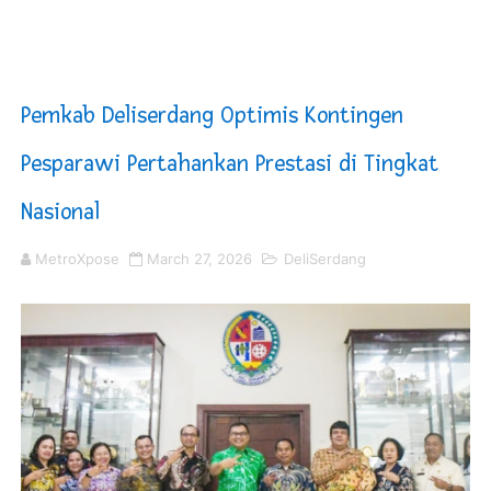
Korban Ledakan Dahsyat Grand Polonia Istri Pemilik R
Piala Soeratin 2026 Resmi Digelar, PSSI Medan Bidik Bi
Pemkab Deliserdang Optimis Kontingen
SUCP 2026 : Sinergi Global dan Standar Prestisius di M
Pesparawi Pertahankan Prestasi di Tingkat
Jelang HUT RI ke 81Turnamen Olah Anak Muda Kota Nop
Nasional
Bobby Nasution Fokus Infrastruktur Daerah saat Kembal
MetroXpose
March 27, 2026
DeliSerdang