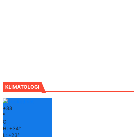
KLIMATOLOGI
+
33
°
C
H:
+
34°
L:
+
23°