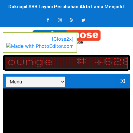
Dukcapil SBB Layani Perubahan Akta Lama Menjadi Do
Kompol Pieter Fredy Matahelumual Resmi Jadi Wakapo
Anggota DPRD SBB Beri Masukan kepada Kadis Pendidika
[Close2x]
Air Sungai Bekasi Menghitam Berbusa dan Bau Menyeng
Polres Metro Bekasi Buru Pemasok Sabu, Diduga Masu
Kepala SD Negeri Tanah Goyang Salurkan Dana PIP Tah
Dugaan Korupsi Dermaga Oelabuhan SulaimanBerau B
Lion Grup Buka Rute KNO- Madina, Pesawat 60 Sit Pen
Tahun 50-An Bekasi Pernah di Pimpin Dua Bupati Sekali
Si-Data Jadi Inovasi Baru Pemkab Bekasi Tekan Angka