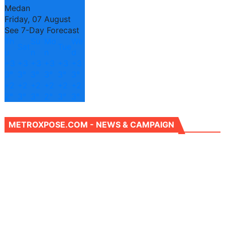
Medan
Friday, 07 August
See 7-Day Forecast
Th
Su
Mo
We
Sat
Tue
u
n
n
d
+
3
+
3
+
3
+
3
+
3
+
3
3°
3°
3°
3°
3°
3°
+
2
+
2
+
2
+
2
+
2
+
2
2°
3°
3°
2°
3°
3°
METROXPOSE.COM - NEWS & CAMPAIGN