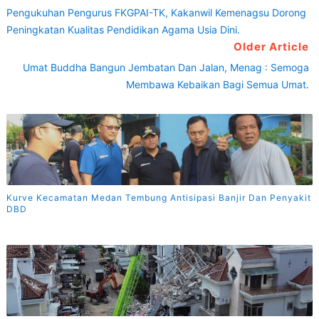
Pengukuhan Pengurus FKGPAI-TK, Kakanwil Kemenagsu Dorong
Peningkatan Kualitas Pendidikan Agama Usia Dini.
Older Article
Umat Buddha Bangun Jembatan Dan Jalan, Menag : Semoga
Membawa Kebaikan Bagi Semua Umat.
Kurve Kecamatan Medan Tembung Antisipasi Banjir Dan Penyakit
DBD