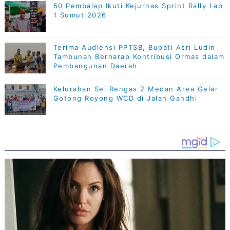
50 Pembalap Ikuti Kejurnas Sprint Rally Lap
1 Sumut 2026
Terima Audiensi PPTSB, Bupati Asri Ludin
Tambunan Berharap Kontribusi Ormas dalam
Pembangunan Daerah
Kelurahan Sei Rengas 2 Medan Area Gelar
Gotong Royong WCD di Jalan Gandhi