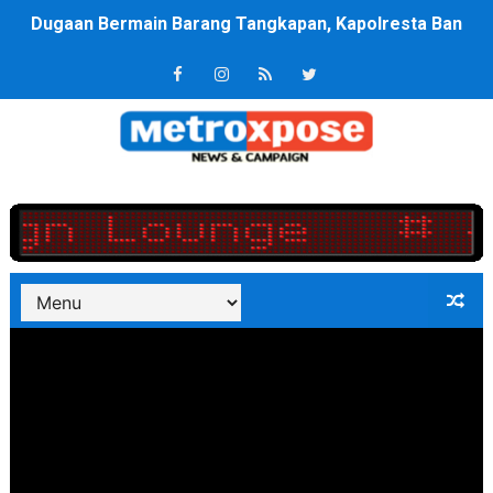
Laga Pertandingan Sepak Bola Tim Pemko Sungai Penuh
Rapat Perdana DPC PKB Mandailing Natal, Ketua Edi A
Kurve Kecamatan Medan Tembung Antisipasi Banjir Da
Lolos 8 Besar Tim Voli MBGE Menang Telak 2;1 Amanka
Optimalkan Efisiensi Anggaran, Bupati Taput JTP Huta
Jaringan Pemasok Narkoba Diringkus, Jabodetabek jad
PT ASDP Cabang Ambon Siap Dukung Program Bank Duni
Saadiah Uluputty Buka Pekan Olahraga HUT ke-81 RI Ja
4 Dokter Asal Nias Barat Lulus PPDS di FK USU, Bupati
OKU Timur Jalin Komunikasi ke semua Stackholder Gu