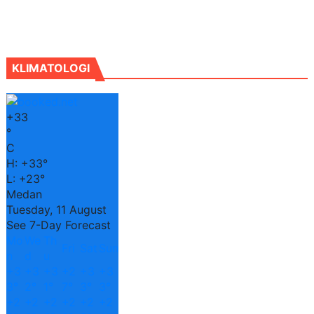
KLIMATOLOGI
+
33
°
C
H:
+
33°
L:
+
23°
Medan
Tuesday, 11 August
See 7-Day Forecast
Mo
We
Th
Fri
Sat
Sun
n
d
u
+
3
+
3
+
3
+
2
+
3
+
3
3°
2°
1°
7°
3°
3°
+
2
+
2
+
2
+
2
+
2
+
2