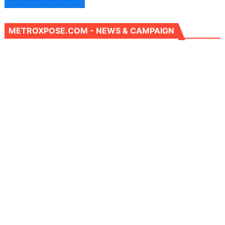
3°
3°
3°
3°
3°
4°
METROXPOSE.COM - NEWS & CAMPAIGN