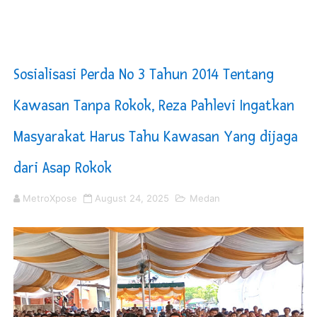
Dugaan Korupsi Dermaga Oelabuhan SulaimanBerau B
Alun-Alun Percut Sei Tuan Diresmikan, Jadi Ikon Baru d
Sosialisasi Perda No 3 Tahun 2014 Tentang
45 Calon Paskibraka Deli Serdang Mulai Diklat, Wabup
Kawasan Tanpa Rokok, Reza Pahlevi Ingatkan
Potong Kabel Sinyal KAI, Seorang Pria Dirungkus
Masyarakat Harus Tahu Kawasan Yang dijaga
Dugaan Bermain Barang Tangkapan, Kapolresta Banda 
dari Asap Rokok
MetroXpose
August 24, 2025
Medan