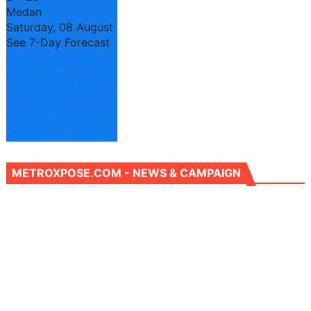
Medan
Saturday, 08 August
See 7-Day Forecast
Su
Mo
We
Th
Tue
Fri
n
n
d
u
+
3
+
3
+
3
+
3
+
3
+
3
3°
4°
4°
2°
2°
3°
+
2
+
2
+
2
+
2
+
2
+
2
3°
2°
2°
3°
4°
3°
METROXPOSE.COM - NEWS & CAMPAIGN