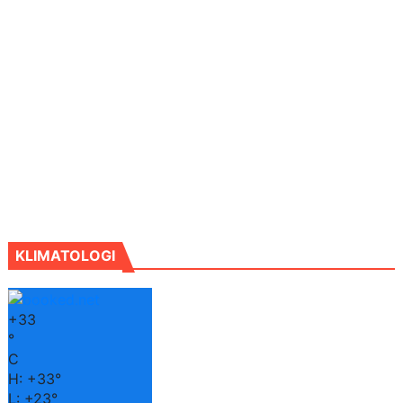
KLIMATOLOGI
+
33
°
C
H:
+
33°
L:
+
23°