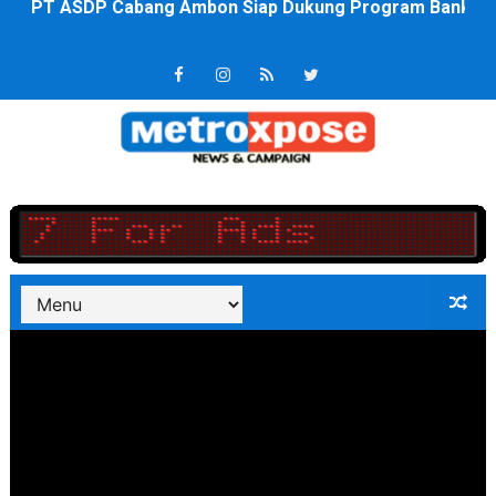
Saadiah Uluputty Buka Pekan Olahraga HUT ke-81 RI Ja
4 Dokter Asal Nias Barat Lulus PPDS di FK USU, Bupati
OKU Timur Jalin Komunikasi ke semua Stackholder Gu
DPRD Kota Bekasi Minta Penanganan Pencemaran Kali 
Unggul 3 Gol Kesebelasan MKRE FC Raih Tiket Perempat
Jelang HUT RI ke 81Turnamen Olah Anak Muda Kota Nop
Bobby Nasution Fokus Infrastruktur Daerah saat Kembal
Dukcapil SBB Layani Perubahan Akta Lama Menjadi Do
Kompol Pieter Fredy Matahelumual Resmi Jadi Wakapo
Anggota DPRD SBB Beri Masukan kepada Kadis Pendidika