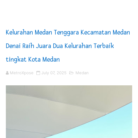
Sinergi Pemkab OKU Timur dan TNI Bangun Infrastrukt
DPRD Madina Setujui Ranperda Pertanggungjawaban P
Kelurahan Medan Tenggara Kecamatan Medan
Kurve Kecamatan Medan Tembung Antisipasi Banjir Da
Denai Raih Juara Dua Kelurahan Terbaik
Optimalkan Efisiensi Anggaran, Bupati Taput JTP Huta
tingkat Kota Medan
PT ASDP Cabang Ambon Siap Dukung Program Bank Duni
MetroXpose
July 07, 2025
Medan