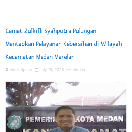
Optimalkan Efisiensi Anggaran, Bupati Taput JTP Huta
PT ASDP Cabang Ambon Siap Dukung Program Bank Duni
Camat Zulkifli Syahputra Pulungan
Saadiah Uluputty Buka Pekan Olahraga HUT ke-81 RI Ja
Mantapkan Pelayanan Kebersihan di Wilayah
4 Dokter Asal Nias Barat Lulus PPDS di FK USU, Bupati
Kecamatan Medan Marelan
OKU Timur Jalin Komunikasi ke semua Stackholder Gu
MetroXpose
July 15, 2025
Medan
DPRD Kota Bekasi Minta Penanganan Pencemaran Kali 