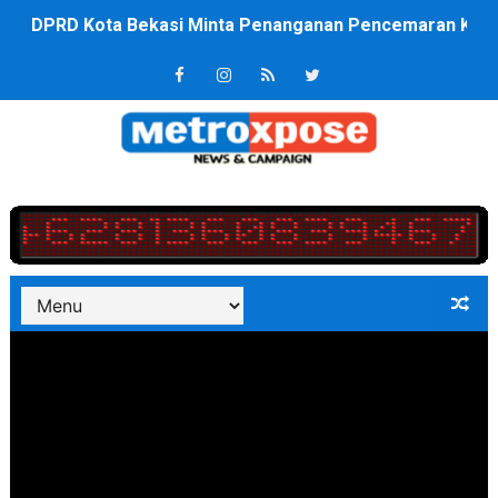
DPRD Kota Bekasi Minta Penanganan Pencemaran Kali 
Unggul 3 Gol Kesebelasan MKRE FC Raih Tiket Perempat
Jelang HUT RI ke 81Turnamen Olah Anak Muda Kota Nop
Bobby Nasution Fokus Infrastruktur Daerah saat Kembal
Dukcapil SBB Layani Perubahan Akta Lama Menjadi Do
Kompol Pieter Fredy Matahelumual Resmi Jadi Wakapo
Anggota DPRD SBB Beri Masukan kepada Kadis Pendidika
Air Sungai Bekasi Menghitam Berbusa dan Bau Menyeng
Polres Metro Bekasi Buru Pemasok Sabu, Diduga Masu
Kepala SD Negeri Tanah Goyang Salurkan Dana PIP Tah