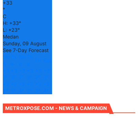
+
33
°
C
H:
+
33°
L:
+
23°
Medan
Sunday, 09 August
See 7-Day Forecast
Mo
Tu
We
Th
Fri
Sat
n
e
d
u
+
3
+
3
+
3
+
3
+
3
+
3
3°
3°
1°
3°
2°
3°
+
2
+
2
+
2
+
2
+
2
+
2
2°
3°
4°
3°
3°
4°
METROXPOSE.COM - NEWS & CAMPAIGN