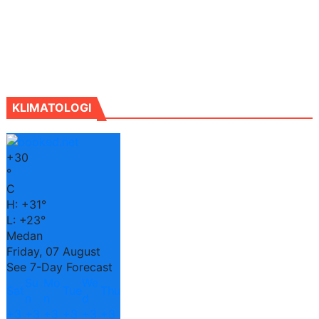
KLIMATOLOGI
+
30
°
C
H:
+
31°
L:
+
23°
Medan
Friday, 07 August
See 7-Day Forecast
Su
Mo
We
Sat
Tue
Thu
n
n
d
+
3
+
3
+
3
+
3
+
3
+
3