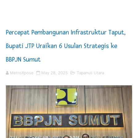
Mahkamah Konstitusi Putuskan Sisa Kuota Tetap Akti
Gus Ipul Minta Seluruh PWNU dan PCNU Update Perke
Percepat Pembangunan Infrastruktur Taput,
Saadiah Uluputty Buka Pekan Olahraga HUT ke-81 RI Ja
Bupati JTP Uraikan 6 Usulan Strategis ke
4 Dokter Asal Nias Barat Lulus PPDS di FK USU, Bupati
BBPJN Sumut
OKU Timur Jalin Komunikasi ke semua Stackholder Gu
MetroXpose
May 28, 2025
Tapanuli Utara