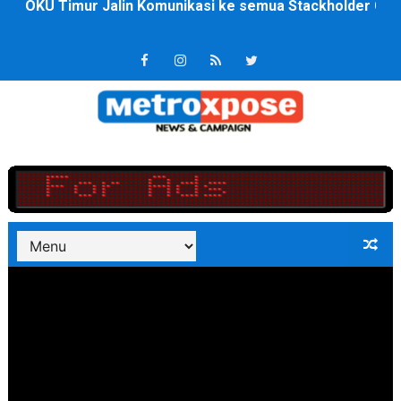
DPRD Kota Bekasi Minta Penanganan Pencemaran Kali 
Jelang HUT RI ke 81Turnamen Olah Anak Muda Kota Nop
Bobby Nasution Fokus Infrastruktur Daerah saat Kembal
Dukcapil SBB Layani Perubahan Akta Lama Menjadi Do
Kompol Pieter Fredy Matahelumual Resmi Jadi Wakapo
Anggota DPRD SBB Beri Masukan kepada Kadis Pendidika
Air Sungai Bekasi Menghitam Berbusa dan Bau Menyeng
Polres Metro Bekasi Buru Pemasok Sabu, Diduga Masu
Kepala SD Negeri Tanah Goyang Salurkan Dana PIP Tah
Dugaan Korupsi Dermaga Oelabuhan SulaimanBerau B