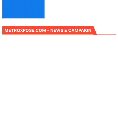
3°
3°
3°
3°
1°
3°
+
2
+
2
+
2
+
2
+
2
+
2
3°
3°
2°
3°
4°
4°
METROXPOSE.COM - NEWS & CAMPAIGN