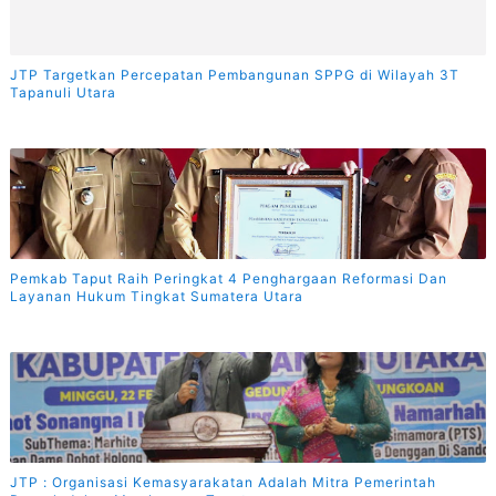
JTP Targetkan Percepatan Pembangunan SPPG di Wilayah 3T
Tapanuli Utara
Pemkab Taput Raih Peringkat 4 Penghargaan Reformasi Dan
Layanan Hukum Tingkat Sumatera Utara
JTP : Organisasi Kemasyarakatan Adalah Mitra Pemerintah