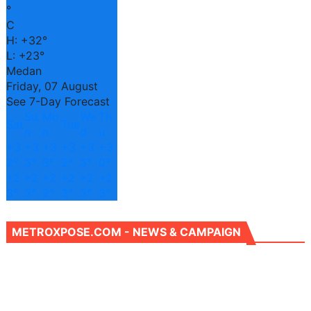
°
C
H:
+
32°
L:
+
23°
Medan
Friday, 07 August
See 7-Day Forecast
Su
Mo
We
Th
Sat
Tue
n
n
d
u
+
3
+
3
+
3
+
3
+
3
+
3
2°
3°
3°
2°
3°
0°
+
2
+
2
+
2
+
2
+
2
+
2
3°
3°
2°
3°
3°
3°
METROXPOSE.COM - NEWS & CAMPAIGN