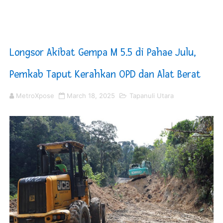
DPRD Madina Setujui Ranperda Pertanggungjawaban P
BMP SORSEL Berikan Bantuan untuk Warga Distrik Tem
Longsor Akibat Gempa M 5.5 di Pahae Julu,
Jamwas Kejagung Ungkap Modus Korupsi Febrie Adria
Pemkab Taput Kerahkan OPD dan Alat Berat
PT ASDP Cabang Ambon Siap Dukung Program Bank Duni
MetroXpose
March 18, 2025
Tapanuli Utara
Saadiah Uluputty Buka Pekan Olahraga HUT ke-81 RI Ja