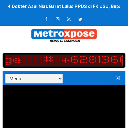
4 Dokter Asal Nias Barat Lulus PPDS di FK USU, Bupati
OKU Timur Jalin Komunikasi ke semua Stackholder Gu
DPRD Kota Bekasi Minta Penanganan Pencemaran Kali 
Unggul 3 Gol Kesebelasan MKRE FC Raih Tiket Perempat
Jelang HUT RI ke 81Turnamen Olah Anak Muda Kota Nop
Bobby Nasution Fokus Infrastruktur Daerah saat Kembal
Dukcapil SBB Layani Perubahan Akta Lama Menjadi Do
Kompol Pieter Fredy Matahelumual Resmi Jadi Wakapo
Anggota DPRD SBB Beri Masukan kepada Kadis Pendidika
Air Sungai Bekasi Menghitam Berbusa dan Bau Menyeng