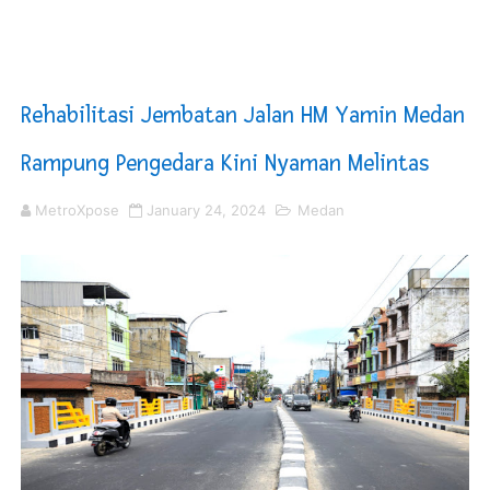
DPRD Madina Setujui Ranperda Pertanggungjawaban P
Kurve Kecamatan Medan Tembung Antisipasi Banjir Da
Rehabilitasi Jembatan Jalan HM Yamin Medan
Optimalkan Efisiensi Anggaran, Bupati Taput JTP Huta
Rampung Pengedara Kini Nyaman Melintas
PT ASDP Cabang Ambon Siap Dukung Program Bank Duni
MetroXpose
January 24, 2024
Medan
Saadiah Uluputty Buka Pekan Olahraga HUT ke-81 RI Ja