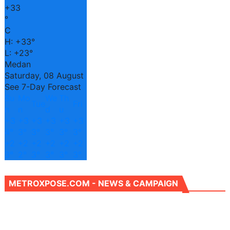
+
33
°
C
H:
+
33°
L:
+
23°
Medan
Saturday, 08 August
See 7-Day Forecast
Su
Mo
We
Th
Tue
Fri
n
n
d
u
+
3
+
3
+
3
+
3
+
3
+
3
4°
3°
3°
3°
3°
3°
+
2
+
2
+
2
+
2
+
2
+
2
3°
2°
3°
3°
3°
3°
METROXPOSE.COM - NEWS & CAMPAIGN