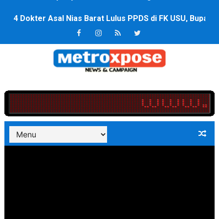
4 Dokter Asal Nias Barat Lulus PPDS di FK USU, Bupati
OKU Timur Jalin Komunikasi ke semua Stackholder Gu
DPRD Kota Bekasi Minta Penanganan Pencemaran Kali 
Unggul 3 Gol Kesebelasan MKRE FC Raih Tiket Perempat
Jelang HUT RI ke 81Turnamen Olah Anak Muda Kota Nop
Bobby Nasution Fokus Infrastruktur Daerah saat Kembal
Dukcapil SBB Layani Perubahan Akta Lama Menjadi Do
Kompol Pieter Fredy Matahelumual Resmi Jadi Wakapo
Anggota DPRD SBB Beri Masukan kepada Kadis Pendidika
Air Sungai Bekasi Menghitam Berbusa dan Bau Menyeng