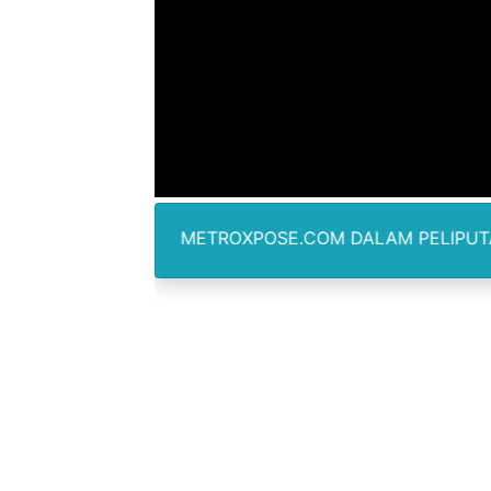
Anggota DPRD SBB Beri Mas
Air Sungai Bekasi Menghit
Polres Metro Bekasi Buru 
Kepala SD Negeri Tanah Go
Dugaan Korupsi Dermaga O
WARTAWAN METROXPOSE.COM DALAM PELIPUTAN TIDAK DI
Lion Grup Buka Rute KNO- 
Tahun 50-An Bekasi Pernah 
Si-Data Jadi Inovasi Baru
Ekspor Tersangka Dugaan K
Kadis Kominfo OKU Timur 