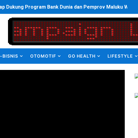
p Dukung Program Bank Dunia dan Pemprov Maluku Wujudka
an Olahraga HUT ke-81 RI Jajaran Kanwil Ditjen Pemasyarak
ulus PPDS di FK USU, Bupati Eliyunus Waruwu Berharap Lulu
i ke semua Stackholder Guna Tingkatkan Layanan Ketahan
-BISNIS
OTOMOTIF
GO HEALTH
LIFESTYLE
enanganan Pencemaran Kali Bekasi Difokuskan ke Sumber 
MKRE FC Raih Tiket Perempat Final Mini Soccer PT Pradiks
en Olah Anak Muda Kota Nopan Rebut Piala Marginda CUP I
struktur Daerah saat Kembali Berkantor Di Nias
bahan Akta Lama Menjadi Dokumen Berbarcode
elumual Resmi Jadi Wakapolres SBB