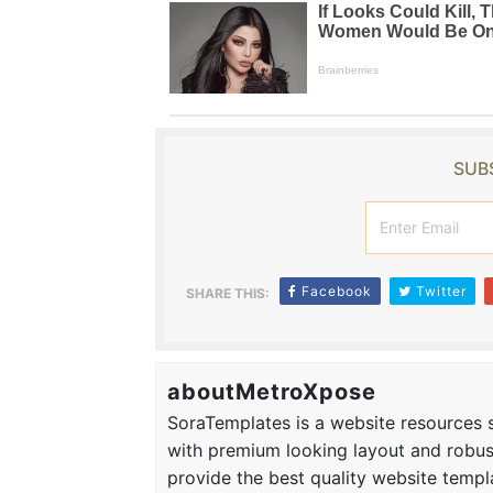
SUBS
Facebook
Twitter
SHARE THIS:
aboutMetroXpose
SoraTemplates is a website resources si
with premium looking layout and robus
provide the best quality website templ