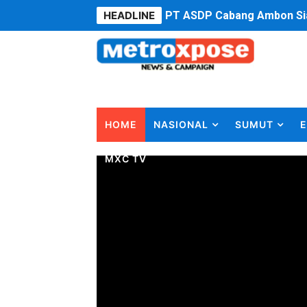
HEADLINE
PT ASDP Cabang Ambon Sia
Saadiah Uluputty Buka Pek
4 Dokter Asal Nias Barat L
OKU Timur Jalin Komunikas
HOME
NASIONAL
SUMUT
E
DPRD Kota Bekasi Minta P
MXC TV
Unggul 3 Gol Kesebelasan 
Jelang HUT RI ke 81Turnam
Bobby Nasution Fokus Infra
Dukcapil SBB Layani Peru
Kompol Pieter Fredy Matah