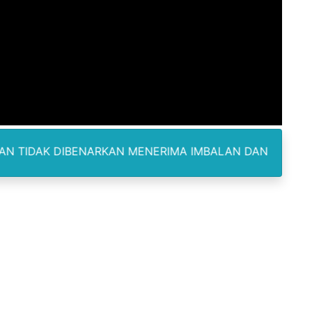
ukan kepada Kadis Pendidikan Baru, Soroti PIP hingga Nas
am Berbusa dan Bau Menyengat Bikin Warga Resah
Pemasok Sabu, Diduga Masuk dari Tangerang ke Tambun Se
yang Salurkan Dana PIP Tahun 2022–2025, Minta Maaf ata
elabuhan SulaimanBerau Belum Terjamah APH
BENARKAN MENERIMA IMBALAN DAN SELALU DILENGKAPI D
Madina, Pesawat 60 Sit Penumpang
di Pimpin Dua Bupati Sekaligus
 Pemkab Bekasi Tekan Angka Anak Putus Sekolah
orupsi ADD Desa Hatunuru Ditunda, Kejati Maluku: Penyidi
Terima Penghargaan PPID Slip Award 2026