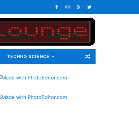
n Maluku Integrated Logistic Hub
atan Maluku
s Tepat Waktu
an Pangan bagi Masyarakat
TECHNO SCIENCE
Masalah
i Gunatama Tbk