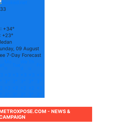
33
C
:
+
34°
:
+
23°
edan
unday, 09 August
ee 7-Day Forecast
Mo
We
Th
at
Tue
Fri
n
d
u
3
+
3
+
3
+
3
+
3
+
3
°
3°
3°
3°
3°
3°
2
+
2
+
2
+
2
+
2
+
2
°
2°
3°
3°
3°
3°
METROXPOSE.COM - NEWS &
CAMPAIGN