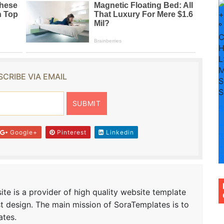
+
°
H
L
M
CRIBE VIA EMAIL
S
S
S
+
Google+
Pinterest
Linkedin
3
+
3
te is a provider of high quality website template
t design. The main mission of SoraTemplates is to
ates.