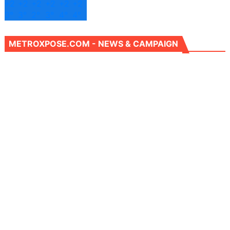
+
2
+
2
+
2
+
2
+
2
+
2
3°
3°
2°
3°
4°
4°
METROXPOSE.COM - NEWS & CAMPAIGN