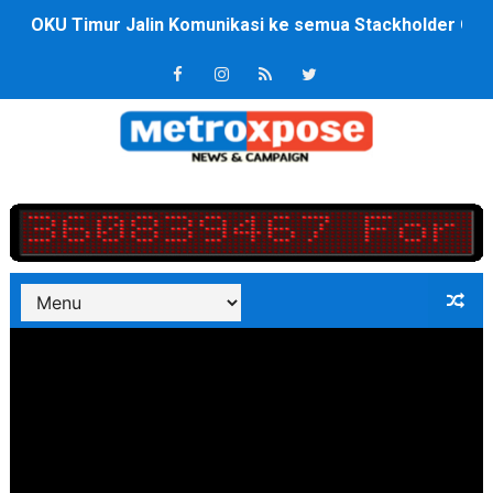
OKU Timur Jalin Komunikasi ke semua Stackholder Gu
DPRD Kota Bekasi Minta Penanganan Pencemaran Kali 
Jelang HUT RI ke 81Turnamen Olah Anak Muda Kota Nop
Bobby Nasution Fokus Infrastruktur Daerah saat Kembal
Dukcapil SBB Layani Perubahan Akta Lama Menjadi Do
Kompol Pieter Fredy Matahelumual Resmi Jadi Wakapo
Anggota DPRD SBB Beri Masukan kepada Kadis Pendidika
Air Sungai Bekasi Menghitam Berbusa dan Bau Menyeng
Polres Metro Bekasi Buru Pemasok Sabu, Diduga Masu
Kepala SD Negeri Tanah Goyang Salurkan Dana PIP Tah