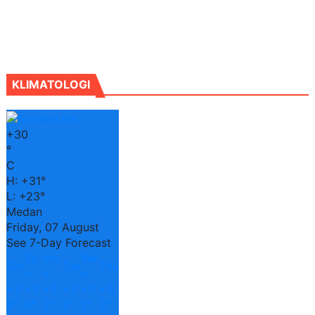
KLIMATOLOGI
+
30
°
C
H:
+
31°
L:
+
23°
Medan
Friday, 07 August
See 7-Day Forecast
Su
Mo
We
Sat
Tue
Thu
n
n
d
+
3
+
3
+
3
+
3
+
3
+
3
3°
3°
3°
3°
1°
3°