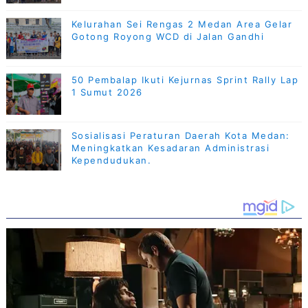
Kelurahan Sei Rengas 2 Medan Area Gelar
Gotong Royong WCD di Jalan Gandhi
50 Pembalap Ikuti Kejurnas Sprint Rally Lap
1 Sumut 2026
Sosialisasi Peraturan Daerah Kota Medan:
Meningkatkan Kesadaran Administrasi
Kependudukan.