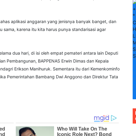
+
°
a bahas aplikasi anggaran yang jenisnya banyak banget, dan
H
sama, karena itu kita harus punya standarisasi agar
L
M
S
elama dua hari, di isi oleh empat pemateri antara lain Deputi
S
lian Pembangunan, BAPPENAS Erwin Dimas dan Kepala
S
ndagri Erikson Manihuruk. Sementara itu dari Kemenkominfo
n
+
matika Pemerintahan Bambang Dwi Anggono dan Direktur Tata
4
+
3