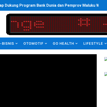
p Dukung Program Bank Dunia dan Pemprov Maluku Wujudka
an Olahraga HUT ke-81 RI Jajaran Kanwil Ditjen Pemasyarak
ulus PPDS di FK USU, Bupati Eliyunus Waruwu Berharap Lulu
i ke semua Stackholder Guna Tingkatkan Layanan Ketahan
-BISNIS
OTOMOTIF
GO HEALTH
LIFESTYLE
enanganan Pencemaran Kali Bekasi Difokuskan ke Sumber 
MKRE FC Raih Tiket Perempat Final Mini Soccer PT Pradiks
en Olah Anak Muda Kota Nopan Rebut Piala Marginda CUP I
struktur Daerah saat Kembali Berkantor Di Nias
bahan Akta Lama Menjadi Dokumen Berbarcode
elumual Resmi Jadi Wakapolres SBB