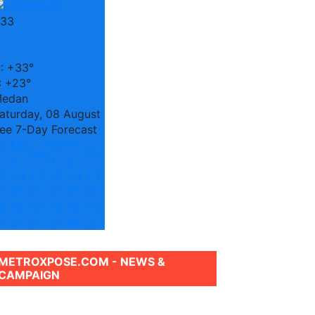
33
C
:
+
33°
:
+
23°
edan
aturday, 08 August
ee 7-Day Forecast
u
Mo
We
Th
Tue
Fri
n
d
u
3
+
3
+
3
+
3
+
3
+
3
°
4°
4°
2°
2°
3°
2
+
2
+
2
+
2
+
2
+
2
°
2°
2°
3°
4°
3°
METROXPOSE.COM - NEWS &
CAMPAIGN