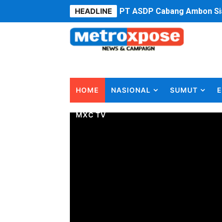
HEADLINE
PT ASDP Cabang Ambon Sia
Saadiah Uluputty Buka Pek
4 Dokter Asal Nias Barat L
OKU Timur Jalin Komunikas
HOME
NASIONAL
SUMUT
E
DPRD Kota Bekasi Minta P
MXC TV
Unggul 3 Gol Kesebelasan 
Jelang HUT RI ke 81Turnam
Bobby Nasution Fokus Infra
Dukcapil SBB Layani Peru
Kompol Pieter Fredy Matah