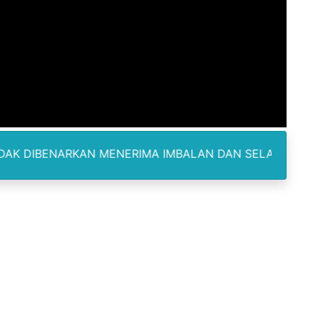
ukan kepada Kadis Pendidikan Baru, Soroti PIP hingga Nas
am Berbusa dan Bau Menyengat Bikin Warga Resah
Pemasok Sabu, Diduga Masuk dari Tangerang ke Tambun Se
yang Salurkan Dana PIP Tahun 2022–2025, Minta Maaf ata
elabuhan SulaimanBerau Belum Terjamah APH
KAN MENERIMA IMBALAN DAN SELALU DILENGKAPI DENGA
Madina, Pesawat 60 Sit Penumpang
di Pimpin Dua Bupati Sekaligus
 Pemkab Bekasi Tekan Angka Anak Putus Sekolah
orupsi ADD Desa Hatunuru Ditunda, Kejati Maluku: Penyidi
Terima Penghargaan PPID Slip Award 2026