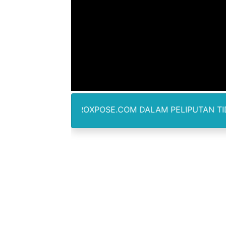
Anggota DPRD SBB Beri Mas
Air Sungai Bekasi Menghit
Polres Metro Bekasi Buru 
Kepala SD Negeri Tanah Go
Dugaan Korupsi Dermaga O
AWAN METROXPOSE.COM DALAM PELIPUTAN TIDAK DIBENAR
Lion Grup Buka Rute KNO- 
Tahun 50-An Bekasi Pernah 
Si-Data Jadi Inovasi Baru
Ekspor Tersangka Dugaan K
Kadis Kominfo OKU Timur 