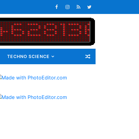
n Maluku Integrated Logistic Hub
atan Maluku
s Tepat Waktu
an Pangan bagi Masyarakat
TECHNO SCIENCE
Masalah
i Gunatama Tbk