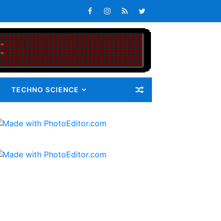
s Tepat Waktu
an Pangan bagi Masyarakat
Masalah
i Gunatama Tbk
TECHNO SCIENCE
ib 72 Guru Kontrak