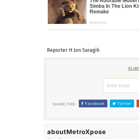
Reporter H Jon Saragih
SUBS
Facebook
Twitter
SHARE THIS:
aboutMetroXpose