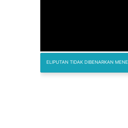
Polres Metro Bekasi Buru 
Kepala SD Negeri Tanah Go
Dugaan Korupsi Dermaga O
Lion Grup Buka Rute KNO- 
Tahun 50-An Bekasi Pernah 
ALAM PELIPUTAN TIDAK DIBENARKAN MENERIMA IMBALAN 
Si-Data Jadi Inovasi Baru
Ekspor Tersangka Dugaan K
Kadis Kominfo OKU Timur 
KNPI Buru Gelar Rapimpurd
Sinergi Pemkab OKU Timur 