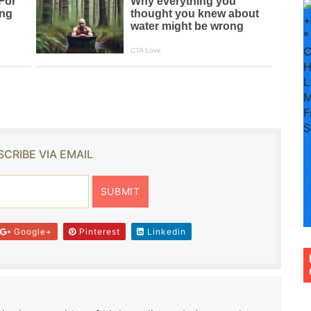
+
°
H
L
M
F
S
S
CRIBE VIA EMAIL
+
3
+
3
Google+
Pinterest
Linkedin