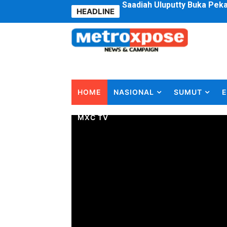
HEADLINE
4 Dokter Asal Nias Barat L
OKU Timur Jalin Komunikas
DPRD Kota Bekasi Minta P
Unggul 3 Gol Kesebelasan 
HOME
NASIONAL
SUMUT
E
Jelang HUT RI ke 81Turnam
MXC TV
Bobby Nasution Fokus Infra
Dukcapil SBB Layani Peru
Kompol Pieter Fredy Matah
Anggota DPRD SBB Beri Mas
Air Sungai Bekasi Menghit