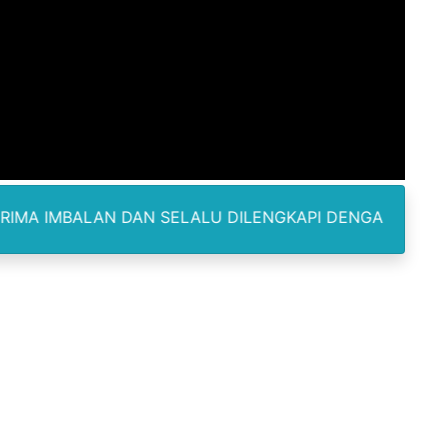
Pemasok Sabu, Diduga Masuk dari Tangerang ke Tambun Se
yang Salurkan Dana PIP Tahun 2022–2025, Minta Maaf ata
elabuhan SulaimanBerau Belum Terjamah APH
Madina, Pesawat 60 Sit Penumpang
di Pimpin Dua Bupati Sekaligus
DAN SELALU DILENGKAPI DENGAN KARTU IDENTITAS SER
 Pemkab Bekasi Tekan Angka Anak Putus Sekolah
orupsi ADD Desa Hatunuru Ditunda, Kejati Maluku: Penyidi
Terima Penghargaan PPID Slip Award 2026
a ke IV, Pemantapan Perangkat Organisasi Bekerja Untuk 
dan TNI Bangun Infrastruktur Jembatan