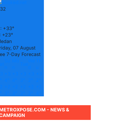
32
C
:
+
33°
:
+
23°
edan
riday, 07 August
ee 7-Day Forecast
Su
Mo
We
Th
at
Tue
n
n
d
u
3
+
3
+
3
+
3
+
3
+
3
°
4°
4°
3°
2°
2°
2
+
2
+
2
+
2
+
2
+
2
°
3°
3°
3°
3°
4°
METROXPOSE.COM - NEWS &
CAMPAIGN