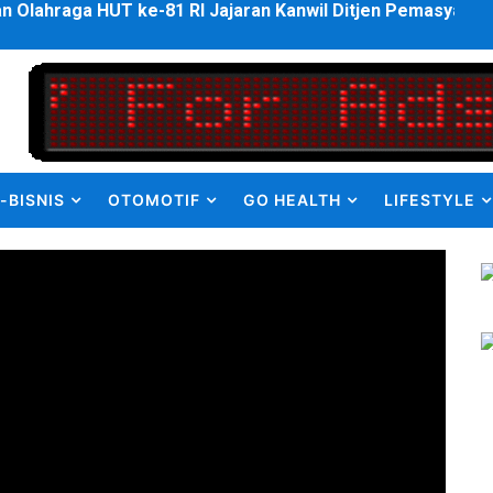
ulus PPDS di FK USU, Bupati Eliyunus Waruwu Berharap Lulu
i ke semua Stackholder Guna Tingkatkan Layanan Ketahan
enanganan Pencemaran Kali Bekasi Difokuskan ke Sumber 
MKRE FC Raih Tiket Perempat Final Mini Soccer PT Pradiks
-BISNIS
OTOMOTIF
GO HEALTH
LIFESTYLE
en Olah Anak Muda Kota Nopan Rebut Piala Marginda CUP I
struktur Daerah saat Kembali Berkantor Di Nias
bahan Akta Lama Menjadi Dokumen Berbarcode
elumual Resmi Jadi Wakapolres SBB
ukan kepada Kadis Pendidikan Baru, Soroti PIP hingga Nas
am Berbusa dan Bau Menyengat Bikin Warga Resah