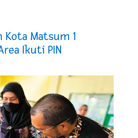
erda Pertanggungjawaban Pelaksanaan APBD 2025
an untuk Warga Distrik Teminabuan
n Kota Matsum 1
aran, Bupati Taput JTP Hutabarat Teken Addendum Restrukt
rea Ikuti PIN
p Dukung Program Bank Dunia dan Pemprov Maluku Wujudka
n
an Olahraga HUT ke-81 RI Jajaran Kanwil Ditjen Pemasyarak