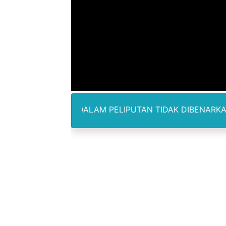
Polres Metro Bekasi Buru 
Kepala SD Negeri Tanah Go
Dugaan Korupsi Dermaga O
Lion Grup Buka Rute KNO- 
Tahun 50-An Bekasi Pernah 
E.COM DALAM PELIPUTAN TIDAK DIBENARKAN MENERIMA 
Si-Data Jadi Inovasi Baru
Ekspor Tersangka Dugaan K
Kadis Kominfo OKU Timur 
KNPI Buru Gelar Rapimpurd
Sinergi Pemkab OKU Timur 