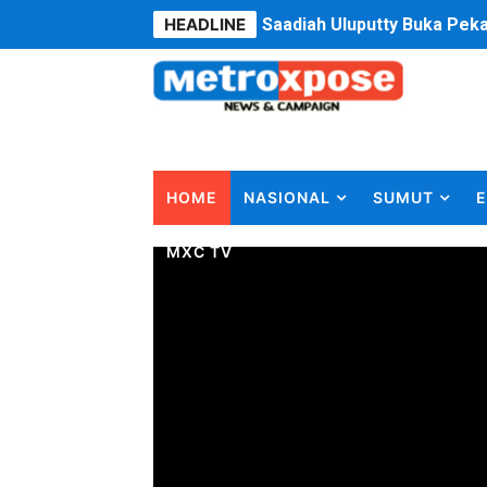
HEADLINE
4 Dokter Asal Nias Barat L
OKU Timur Jalin Komunikas
DPRD Kota Bekasi Minta P
Unggul 3 Gol Kesebelasan 
HOME
NASIONAL
SUMUT
E
Jelang HUT RI ke 81Turnam
MXC TV
Bobby Nasution Fokus Infra
Dukcapil SBB Layani Peru
Kompol Pieter Fredy Matah
Anggota DPRD SBB Beri Mas
Air Sungai Bekasi Menghit