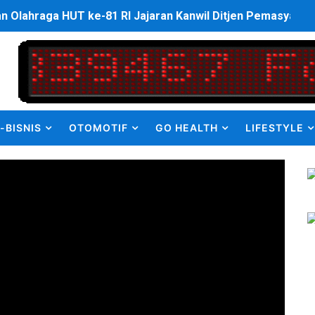
ulus PPDS di FK USU, Bupati Eliyunus Waruwu Berharap Lulu
i ke semua Stackholder Guna Tingkatkan Layanan Ketahan
enanganan Pencemaran Kali Bekasi Difokuskan ke Sumber 
MKRE FC Raih Tiket Perempat Final Mini Soccer PT Pradiks
-BISNIS
OTOMOTIF
GO HEALTH
LIFESTYLE
en Olah Anak Muda Kota Nopan Rebut Piala Marginda CUP I
struktur Daerah saat Kembali Berkantor Di Nias
bahan Akta Lama Menjadi Dokumen Berbarcode
elumual Resmi Jadi Wakapolres SBB
ukan kepada Kadis Pendidikan Baru, Soroti PIP hingga Nas
am Berbusa dan Bau Menyengat Bikin Warga Resah