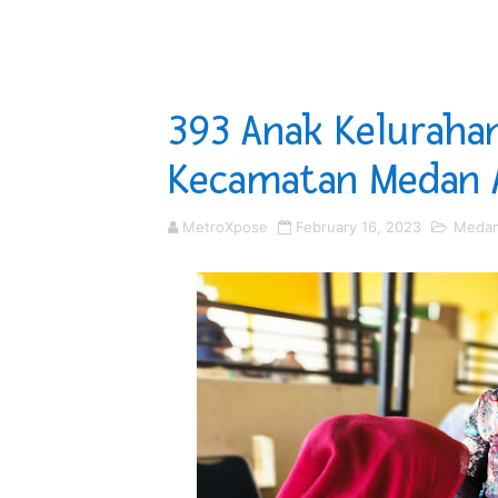
DPRD Madina Setujui Ranp
BMP SORSEL Berikan Bantu
393 Anak Keluraha
Optimalkan Efisiensi Angg
Kecamatan Medan A
PT ASDP Cabang Ambon Sia
MetroXpose
February 16, 2023
Meda
Saadiah Uluputty Buka Pek