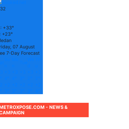
32
C
:
+
33°
:
+
23°
edan
riday, 07 August
ee 7-Day Forecast
Su
Mo
We
Th
at
Tue
n
n
d
u
3
+
3
+
3
+
3
+
3
+
3
°
4°
4°
3°
2°
2°
2
+
2
+
2
+
2
+
2
+
2
°
3°
3°
3°
3°
4°
METROXPOSE.COM - NEWS &
CAMPAIGN