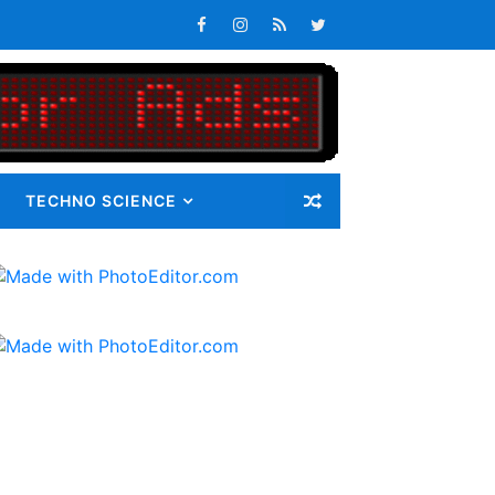
s Tepat Waktu
an Pangan bagi Masyarakat
Masalah
i Gunatama Tbk
TECHNO SCIENCE
ib 72 Guru Kontrak