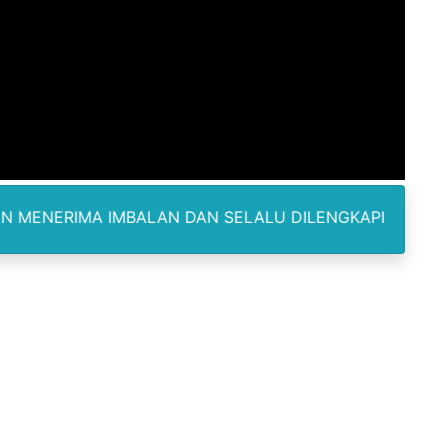
Pemasok Sabu, Diduga Masuk dari Tangerang ke Tambun Se
yang Salurkan Dana PIP Tahun 2022–2025, Minta Maaf ata
elabuhan SulaimanBerau Belum Terjamah APH
Madina, Pesawat 60 Sit Penumpang
di Pimpin Dua Bupati Sekaligus
IMBALAN DAN SELALU DILENGKAPI DENGAN KARTU IDENTI
 Pemkab Bekasi Tekan Angka Anak Putus Sekolah
orupsi ADD Desa Hatunuru Ditunda, Kejati Maluku: Penyidi
Terima Penghargaan PPID Slip Award 2026
a ke IV, Pemantapan Perangkat Organisasi Bekerja Untuk 
dan TNI Bangun Infrastruktur Jembatan