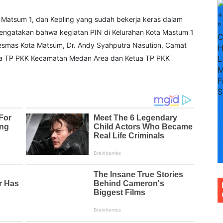
+
Matsum 1, dan Kepling yang sudah bekerja keras dalam
°
mengatakan bahwa kegiatan PIN di Kelurahan Kota Mastum 1
esmas Kota Matsum, Dr. Andy Syahputra Nasution, Camat
H
etua TP PKK Kecamatan Medan Area dan Ketua TP PKK
L
M
F
S
S
+
3
+
3