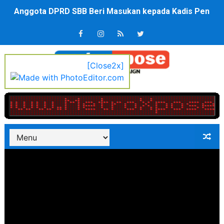
Air Sungai Bekasi Menghitam Berbusa dan Bau Menyeng
Polres Metro Bekasi Buru Pemasok Sabu, Diduga Masu
Kepala SD Negeri Tanah Goyang Salurkan Dana PIP Tah
[Close2x]
Dugaan Korupsi Dermaga Oelabuhan SulaimanBerau B
Lion Grup Buka Rute KNO- Madina, Pesawat 60 Sit Pen
Tahun 50-An Bekasi Pernah di Pimpin Dua Bupati Sekali
Si-Data Jadi Inovasi Baru Pemkab Bekasi Tekan Angka
Ekspor Tersangka Dugaan Korupsi ADD Desa Hatunuru Di
Kadis Kominfo OKU Timur Terima Penghargaan PPID Sl
KNPI Buru Gelar Rapimpurda ke IV, Pemantapan Perang