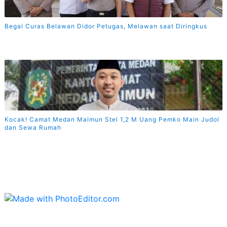
Begal Curas Belawan Didor Petugas, Melawan saat Diringkus
Kocak! Camat Medan Maimun Stel 1,2 M Uang Pemko Main Judol
dan Sewa Rumah