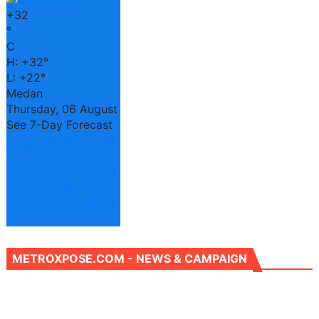
+
32
°
C
H:
+
32°
L:
+
22°
Medan
Thursday, 06 August
See 7-Day Forecast
Su
Mo
We
Fri
Sat
Tue
n
n
d
+
3
+
3
+
3
+
3
+
3
+
3
2°
2°
3°
3°
3°
3°
+
2
+
2
+
2
+
2
+
2
+
2
3°
3°
2°
2°
3°
2°
METROXPOSE.COM - NEWS & CAMPAIGN