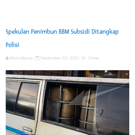
Jelang HUT RI ke 81Turnamen Olah Anak Muda Kota Nop
Bobby Nasution Fokus Infrastruktur Daerah saat Kembal
Spekulan Penimbun BBM Subsidi Ditangkap
Dukcapil SBB Layani Perubahan Akta Lama Menjadi Do
Polisi
Kompol Pieter Fredy Matahelumual Resmi Jadi Wakapo
MetroXpose
September 03, 2022
Crime
Anggota DPRD SBB Beri Masukan kepada Kadis Pendidika