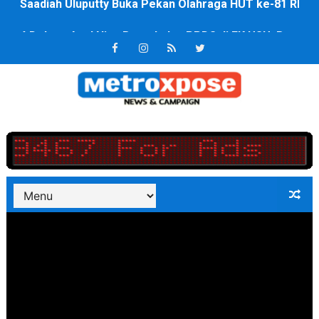
4 Dokter Asal Nias Barat Lulus PPDS di FK USU, Bupati
OKU Timur Jalin Komunikasi ke semua Stackholder Gu
DPRD Kota Bekasi Minta Penanganan Pencemaran Kali 
Unggul 3 Gol Kesebelasan MKRE FC Raih Tiket Perempat
Jelang HUT RI ke 81Turnamen Olah Anak Muda Kota Nop
Bobby Nasution Fokus Infrastruktur Daerah saat Kembal
Dukcapil SBB Layani Perubahan Akta Lama Menjadi Do
Kompol Pieter Fredy Matahelumual Resmi Jadi Wakapo
Anggota DPRD SBB Beri Masukan kepada Kadis Pendidika
Air Sungai Bekasi Menghitam Berbusa dan Bau Menyeng