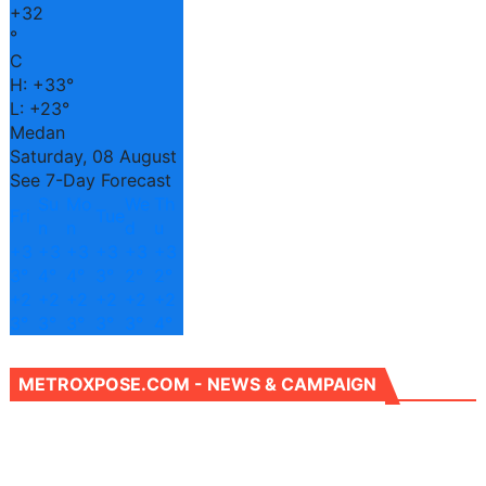
+
32
°
C
H:
+
33°
L:
+
23°
Medan
Saturday, 08 August
See 7-Day Forecast
Su
Mo
We
Th
Fri
Tue
n
n
d
u
+
3
+
3
+
3
+
3
+
3
+
3
3°
4°
4°
3°
2°
2°
+
2
+
2
+
2
+
2
+
2
+
2
3°
3°
3°
3°
3°
4°
METROXPOSE.COM - NEWS & CAMPAIGN