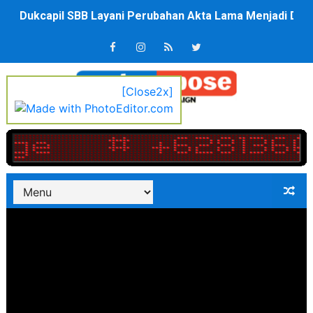
Dukcapil SBB Layani Perubahan Akta Lama Menjadi Do
Kompol Pieter Fredy Matahelumual Resmi Jadi Wakapo
Anggota DPRD SBB Beri Masukan kepada Kadis Pendidika
[Close2x]
Air Sungai Bekasi Menghitam Berbusa dan Bau Menyeng
Polres Metro Bekasi Buru Pemasok Sabu, Diduga Masu
Kepala SD Negeri Tanah Goyang Salurkan Dana PIP Tah
Dugaan Korupsi Dermaga Oelabuhan SulaimanBerau B
Lion Grup Buka Rute KNO- Madina, Pesawat 60 Sit Pen
Tahun 50-An Bekasi Pernah di Pimpin Dua Bupati Sekali
Si-Data Jadi Inovasi Baru Pemkab Bekasi Tekan Angka