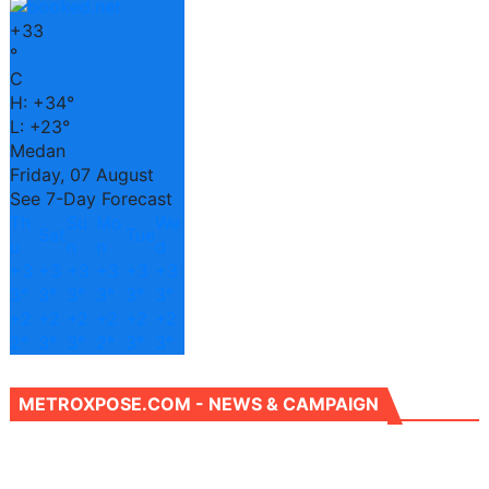
+
33
°
C
H:
+
34°
L:
+
23°
Medan
Friday, 07 August
See 7-Day Forecast
Th
Su
Mo
We
Sat
Tue
u
n
n
d
+
3
+
3
+
3
+
3
+
3
+
3
3°
3°
3°
3°
3°
3°
+
2
+
2
+
2
+
2
+
2
+
2
2°
3°
3°
2°
3°
3°
METROXPOSE.COM - NEWS & CAMPAIGN