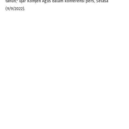
tahun," ujar Komjen Agus dalam konferensi pers, Selasa
(9/9/2022).