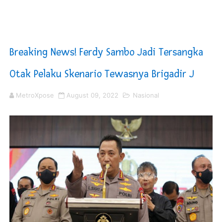
Korban Ledakan Dahsyat Grand Polonia Istri Pemilik R
Piala Soeratin 2026 Resmi Digelar, PSSI Medan Bidik Bi
Breaking News! Ferdy Sambo Jadi Tersangka
SUCP 2026 : Sinergi Global dan Standar Prestisius di M
Otak Pelaku Skenario Tewasnya Brigadir J
Jelang HUT RI ke 81Turnamen Olah Anak Muda Kota Nop
MetroXpose
August 09, 2022
Nasional
Bobby Nasution Fokus Infrastruktur Daerah saat Kembal