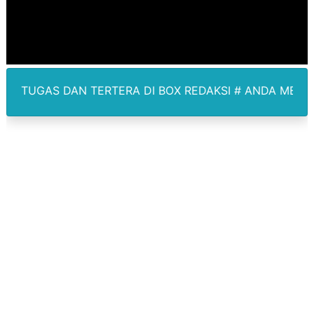
Kepala SD Negeri Tanah Goyang Salurkan Dana PIP Tah
Dugaan Korupsi Dermaga Oelabuhan SulaimanBerau B
Lion Grup Buka Rute KNO- Madina, Pesawat 60 Sit Pen
RTERA DI BOX REDAKSI # ANDA MEMPUNYAI BERITA LIP
Tahun 50-An Bekasi Pernah di Pimpin Dua Bupati Sekali
Si-Data Jadi Inovasi Baru Pemkab Bekasi Tekan Angka
Ekspor Tersangka Dugaan Korupsi ADD Desa Hatunuru Di
Kadis Kominfo OKU Timur Terima Penghargaan PPID Sl
KNPI Buru Gelar Rapimpurda ke IV, Pemantapan Perang
Sinergi Pemkab OKU Timur dan TNI Bangun Infrastrukt
DPRD Madina Setujui Ranperda Pertanggungjawaban P