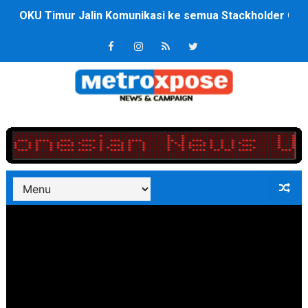
OKU Timur Jalin Komunikasi ke semua Stackholder Gu
DPRD Kota Bekasi Minta Penanganan Pencemaran Kali 
Unggul 3 Gol Kesebelasan MKRE FC Raih Tiket Perempat
Jelang HUT RI ke 81Turnamen Olah Anak Muda Kota Nop
Bobby Nasution Fokus Infrastruktur Daerah saat Kembal
Dukcapil SBB Layani Perubahan Akta Lama Menjadi Do
Kompol Pieter Fredy Matahelumual Resmi Jadi Wakapo
Anggota DPRD SBB Beri Masukan kepada Kadis Pendidika
Air Sungai Bekasi Menghitam Berbusa dan Bau Menyeng
Polres Metro Bekasi Buru Pemasok Sabu, Diduga Masu