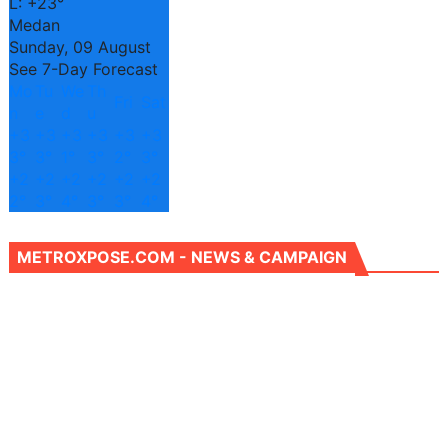
L:
+
23°
Medan
Sunday, 09 August
See 7-Day Forecast
Mo
Tu
We
Th
Fri
Sat
n
e
d
u
+
3
+
3
+
3
+
3
+
3
+
3
3°
3°
1°
3°
2°
3°
+
2
+
2
+
2
+
2
+
2
+
2
2°
3°
4°
3°
3°
4°
METROXPOSE.COM - NEWS & CAMPAIGN