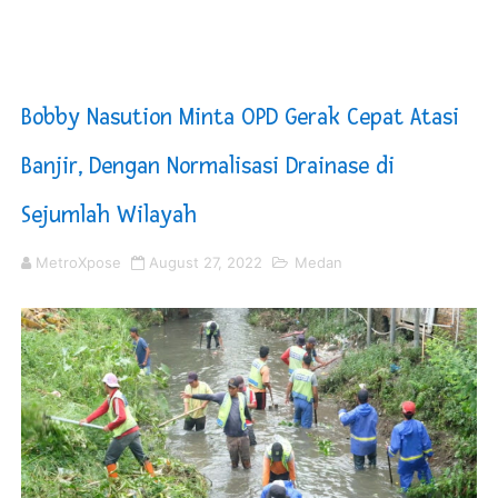
Kurve Kecamatan Medan Tembung Antisipasi Banjir Da
Optimalkan Efisiensi Anggaran, Bupati Taput JTP Huta
Bobby Nasution Minta OPD Gerak Cepat Atasi
PT ASDP Cabang Ambon Siap Dukung Program Bank Duni
Banjir, Dengan Normalisasi Drainase di
Saadiah Uluputty Buka Pekan Olahraga HUT ke-81 RI Ja
Sejumlah Wilayah
4 Dokter Asal Nias Barat Lulus PPDS di FK USU, Bupati
MetroXpose
August 27, 2022
Medan