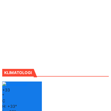
KLIMATOLOGI
+
33
°
C
H:
+
33°