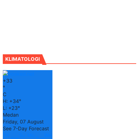
KLIMATOLOGI
+
33
°
C
H:
+
34°
L:
+
23°
Medan
Friday, 07 August
See 7-Day Forecast
Th
Su
Mo
We
Sat
Tue