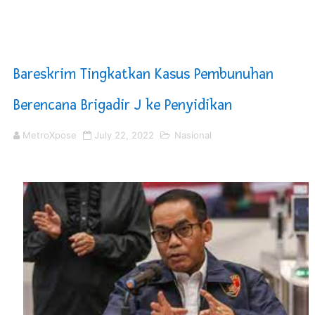
Mahkamah Konstitusi Putuskan Sisa Kuota Tetap Akti
Gus Ipul Minta Seluruh PWNU dan PCNU Update Perke
Bareskrim Tingkatkan Kasus Pembunuhan
Saadiah Uluputty Buka Pekan Olahraga HUT ke-81 RI Ja
Berencana Brigadir J ke Penyidikan
4 Dokter Asal Nias Barat Lulus PPDS di FK USU, Bupati
MetroXpose
July 22, 2022
Nasional
OKU Timur Jalin Komunikasi ke semua Stackholder Gu