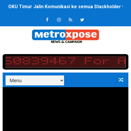
DPRD Kota Bekasi Minta Penanganan Pencemaran Kali 
Jelang HUT RI ke 81Turnamen Olah Anak Muda Kota Nop
Bobby Nasution Fokus Infrastruktur Daerah saat Kembal
Dukcapil SBB Layani Perubahan Akta Lama Menjadi Do
Kompol Pieter Fredy Matahelumual Resmi Jadi Wakapo
Anggota DPRD SBB Beri Masukan kepada Kadis Pendidika
Air Sungai Bekasi Menghitam Berbusa dan Bau Menyeng
Polres Metro Bekasi Buru Pemasok Sabu, Diduga Masu
Kepala SD Negeri Tanah Goyang Salurkan Dana PIP Tah
Dugaan Korupsi Dermaga Oelabuhan SulaimanBerau B