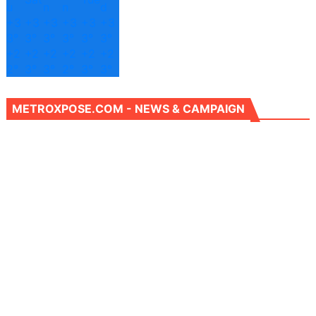
u
n
n
d
+
3
+
3
+
3
+
3
+
3
+
3
3°
3°
3°
3°
3°
3°
+
2
+
2
+
2
+
2
+
2
+
2
2°
3°
3°
2°
3°
3°
METROXPOSE.COM - NEWS & CAMPAIGN