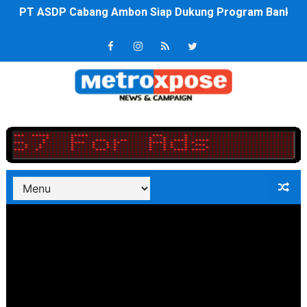
Saadiah Uluputty Buka Pekan Olahraga HUT ke-81 RI Ja
4 Dokter Asal Nias Barat Lulus PPDS di FK USU, Bupati
OKU Timur Jalin Komunikasi ke semua Stackholder Gu
DPRD Kota Bekasi Minta Penanganan Pencemaran Kali 
Unggul 3 Gol Kesebelasan MKRE FC Raih Tiket Perempat
Jelang HUT RI ke 81Turnamen Olah Anak Muda Kota Nop
Bobby Nasution Fokus Infrastruktur Daerah saat Kembal
Dukcapil SBB Layani Perubahan Akta Lama Menjadi Do
Kompol Pieter Fredy Matahelumual Resmi Jadi Wakapo
Anggota DPRD SBB Beri Masukan kepada Kadis Pendidika