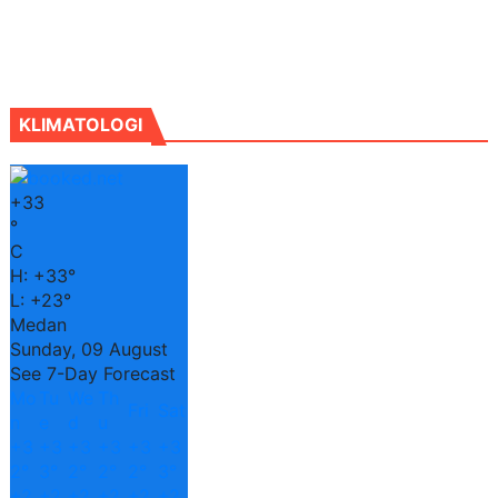
KLIMATOLOGI
+
33
°
C
H:
+
33°
L:
+
23°
Medan
Sunday, 09 August
See 7-Day Forecast
Mo
Tu
We
Th
Fri
Sat
n
e
d
u
+
3
+
3
+
3
+
3
+
3
+
3
2°
3°
2°
2°
2°
3°
+
2
+
2
+
2
+
2
+
2
+
2