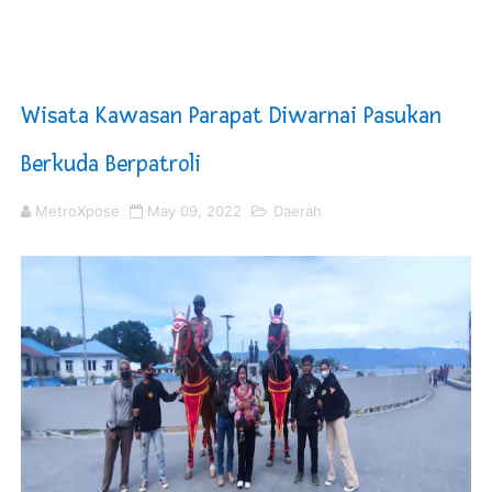
Sinergi Pemkab OKU Timur dan TNI Bangun Infrastrukt
DPRD Madina Setujui Ranperda Pertanggungjawaban P
Wisata Kawasan Parapat Diwarnai Pasukan
Kurve Kecamatan Medan Tembung Antisipasi Banjir Da
Berkuda Berpatroli
Optimalkan Efisiensi Anggaran, Bupati Taput JTP Huta
MetroXpose
May 09, 2022
Daerah
PT ASDP Cabang Ambon Siap Dukung Program Bank Duni