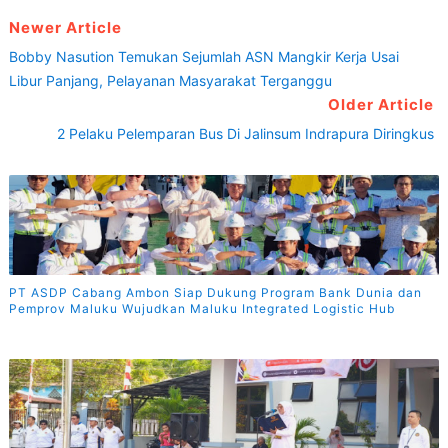
Newer Article
Bobby Nasution Temukan Sejumlah ASN Mangkir Kerja Usai
Libur Panjang, Pelayanan Masyarakat Terganggu
Older Article
2 Pelaku Pelemparan Bus Di Jalinsum Indrapura Diringkus
PT ASDP Cabang Ambon Siap Dukung Program Bank Dunia dan
Pemprov Maluku Wujudkan Maluku Integrated Logistic Hub