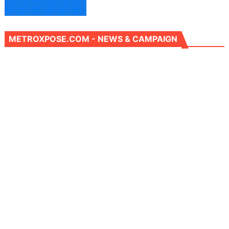
3°
3°
3°
3°
3°
3°
METROXPOSE.COM - NEWS & CAMPAIGN