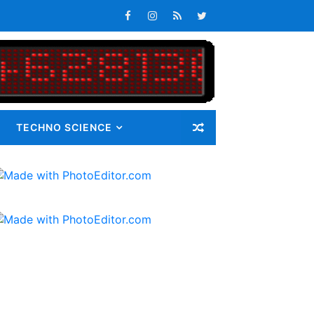
atan Maluku
s Tepat Waktu
an Pangan bagi Masyarakat
Masalah
TECHNO SCIENCE
i Gunatama Tbk
ib 72 Guru Kontrak