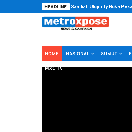
HEADLINE
Saadiah Uluputty Buka Pek
4 Dokter Asal Nias Barat L
OKU Timur Jalin Komunikas
DPRD Kota Bekasi Minta P
HOME
NASIONAL
SUMUT
E
Unggul 3 Gol Kesebelasan 
MXC TV
Jelang HUT RI ke 81Turnam
Bobby Nasution Fokus Infra
Dukcapil SBB Layani Peru
Kompol Pieter Fredy Matah
Anggota DPRD SBB Beri Mas