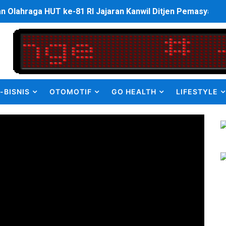
an Olahraga HUT ke-81 RI Jajaran Kanwil Ditjen Pemasyarak
ulus PPDS di FK USU, Bupati Eliyunus Waruwu Berharap Lulu
i ke semua Stackholder Guna Tingkatkan Layanan Ketahan
enanganan Pencemaran Kali Bekasi Difokuskan ke Sumber 
-BISNIS
OTOMOTIF
GO HEALTH
LIFESTYLE
MKRE FC Raih Tiket Perempat Final Mini Soccer PT Pradiks
en Olah Anak Muda Kota Nopan Rebut Piala Marginda CUP I
struktur Daerah saat Kembali Berkantor Di Nias
bahan Akta Lama Menjadi Dokumen Berbarcode
elumual Resmi Jadi Wakapolres SBB
ukan kepada Kadis Pendidikan Baru, Soroti PIP hingga Nas