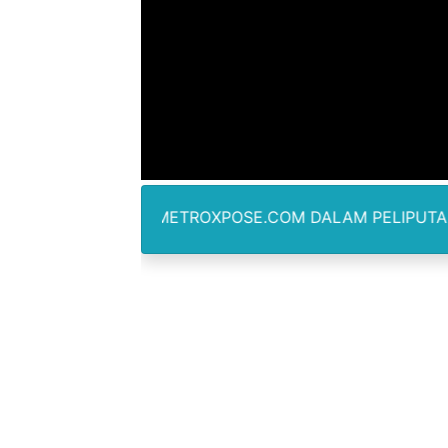
Air Sungai Bekasi Menghit
Polres Metro Bekasi Buru 
Kepala SD Negeri Tanah Go
Dugaan Korupsi Dermaga O
Lion Grup Buka Rute KNO- 
WARTAWAN METROXPOSE.COM DALAM PELIPUTAN TIDAK DIB
Tahun 50-An Bekasi Pernah 
Si-Data Jadi Inovasi Baru
Ekspor Tersangka Dugaan K
Kadis Kominfo OKU Timur 
KNPI Buru Gelar Rapimpurd