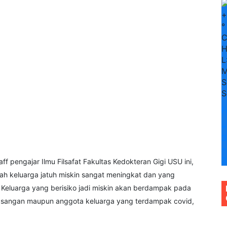
+
°
H
L
M
S
S
F
+
3
+
3
f pengajar Ilmu Filsafat Fakultas Kedokteran Gigi USU ini,
h keluarga jatuh miskin sangat meningkat dan yang
 Keluarga yang berisiko jadi miskin akan berdampak pada
pasangan maupun anggota keluarga yang terdampak covid,