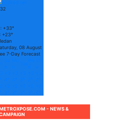
32
C
:
+
33°
:
+
23°
edan
aturday, 08 August
ee 7-Day Forecast
Su
Mo
We
Th
ri
Tue
n
n
d
u
3
+
3
+
3
+
3
+
3
+
3
°
4°
4°
3°
2°
2°
2
+
2
+
2
+
2
+
2
+
2
°
3°
3°
3°
3°
4°
METROXPOSE.COM - NEWS &
CAMPAIGN