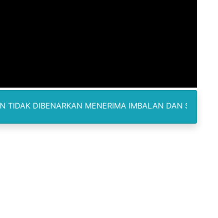
am Berbusa dan Bau Menyengat Bikin Warga Resah
Pemasok Sabu, Diduga Masuk dari Tangerang ke Tambun Se
yang Salurkan Dana PIP Tahun 2022–2025, Minta Maaf ata
elabuhan SulaimanBerau Belum Terjamah APH
Madina, Pesawat 60 Sit Penumpang
ENARKAN MENERIMA IMBALAN DAN SELALU DILENGKAPI D
di Pimpin Dua Bupati Sekaligus
 Pemkab Bekasi Tekan Angka Anak Putus Sekolah
orupsi ADD Desa Hatunuru Ditunda, Kejati Maluku: Penyidi
Terima Penghargaan PPID Slip Award 2026
a ke IV, Pemantapan Perangkat Organisasi Bekerja Untuk 