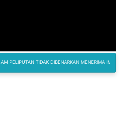
ukan kepada Kadis Pendidikan Baru, Soroti PIP hingga Nas
am Berbusa dan Bau Menyengat Bikin Warga Resah
Pemasok Sabu, Diduga Masuk dari Tangerang ke Tambun Se
yang Salurkan Dana PIP Tahun 2022–2025, Minta Maaf ata
elabuhan SulaimanBerau Belum Terjamah APH
N TIDAK DIBENARKAN MENERIMA IMBALAN DAN SELALU D
Madina, Pesawat 60 Sit Penumpang
di Pimpin Dua Bupati Sekaligus
 Pemkab Bekasi Tekan Angka Anak Putus Sekolah
orupsi ADD Desa Hatunuru Ditunda, Kejati Maluku: Penyidi
Terima Penghargaan PPID Slip Award 2026