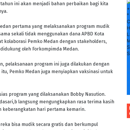
n tahun ini akan menjadi bahan perbaikan bagi kita
+
nya.
°
Medan pertama yang melaksanakan program mudik
H
ni sama sekali tidak menggunakan dana APBD Kota
L
M
at kolaborasi Pemko Medan dengan stakeholders,
S
a didukung oleh Forkompimda Medan.
S
S
, pelaksanaan program ini juga dilakukan dengan
n
 itu, Pemko Medan juga menyiapkan vaksinasi untuk
+
3
+
3
as program yang dilaksanakan Bobby Nasution.
dasari,b langsung mengungkapkan rasa terima kasih
 keberangkatan hari pertama kemarin.
reka bisa mudik secara gratis dan berkumpul