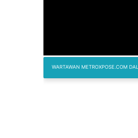
Anggota DPRD SBB Beri Mas
Air Sungai Bekasi Menghit
Polres Metro Bekasi Buru 
Kepala SD Negeri Tanah Go
Dugaan Korupsi Dermaga O
WARTAWAN METROXPOSE.COM DALAM PELIPUTA
Lion Grup Buka Rute KNO- 
Tahun 50-An Bekasi Pernah 
Si-Data Jadi Inovasi Baru
Ekspor Tersangka Dugaan K
Kadis Kominfo OKU Timur 