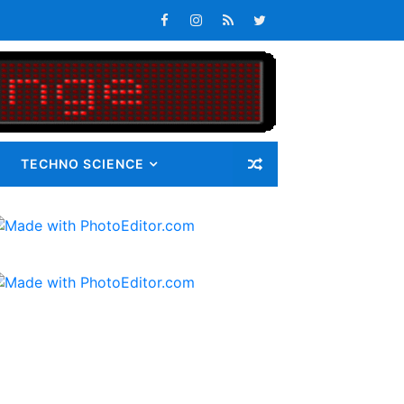
n Maluku Integrated Logistic Hub
atan Maluku
s Tepat Waktu
an Pangan bagi Masyarakat
TECHNO SCIENCE
Masalah
i Gunatama Tbk