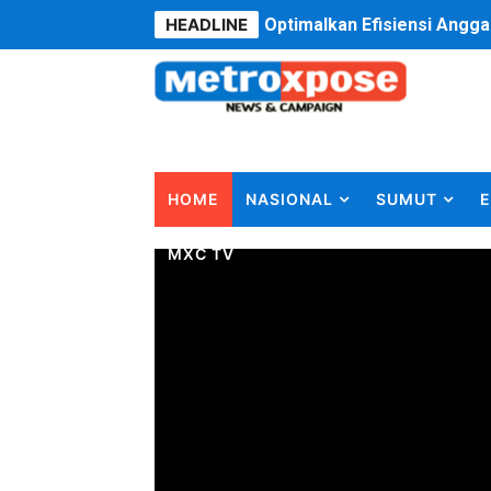
HEADLINE
PT ASDP Cabang Ambon Sia
Saadiah Uluputty Buka Pek
4 Dokter Asal Nias Barat L
OKU Timur Jalin Komunikas
HOME
NASIONAL
SUMUT
E
DPRD Kota Bekasi Minta P
MXC TV
Unggul 3 Gol Kesebelasan 
Jelang HUT RI ke 81Turnam
Bobby Nasution Fokus Infra
Dukcapil SBB Layani Peru
Kompol Pieter Fredy Matah