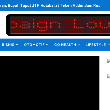
p Dukung Program Bank Dunia dan Pemprov Maluku Wujudka
an Olahraga HUT ke-81 RI Jajaran Kanwil Ditjen Pemasyarak
ulus PPDS di FK USU, Bupati Eliyunus Waruwu Berharap Lulu
i ke semua Stackholder Guna Tingkatkan Layanan Ketahan
-BISNIS
OTOMOTIF
GO HEALTH
LIFESTYLE
enanganan Pencemaran Kali Bekasi Difokuskan ke Sumber 
MKRE FC Raih Tiket Perempat Final Mini Soccer PT Pradiks
en Olah Anak Muda Kota Nopan Rebut Piala Marginda CUP I
struktur Daerah saat Kembali Berkantor Di Nias
bahan Akta Lama Menjadi Dokumen Berbarcode
elumual Resmi Jadi Wakapolres SBB