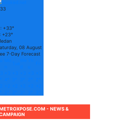
33
C
:
+
33°
:
+
23°
edan
aturday, 08 August
ee 7-Day Forecast
u
Mo
We
Th
Tue
Fri
n
d
u
3
+
3
+
3
+
3
+
3
+
3
°
4°
3°
3°
2°
2°
2
+
2
+
2
+
2
+
2
+
2
°
2°
3°
3°
3°
3°
METROXPOSE.COM - NEWS &
CAMPAIGN