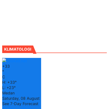
KLIMATOLOGI
+
33
°
C
H:
+
33°
L:
+
23°
Medan
Saturday, 08 August
See 7-Day Forecast