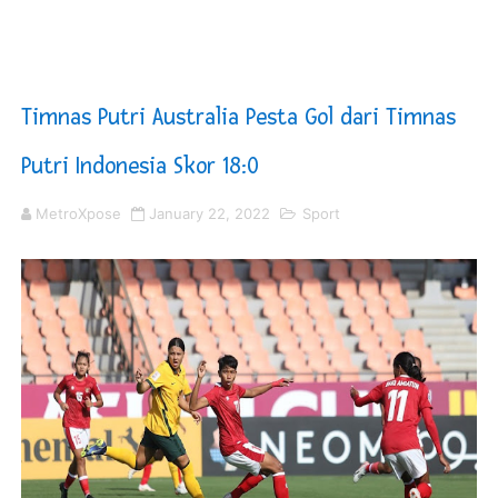
KNPI Buru Gelar Rapimpurda ke IV, Pemantapan Perang
Sinergi Pemkab OKU Timur dan TNI Bangun Infrastrukt
Timnas Putri Australia Pesta Gol dari Timnas
DPRD Madina Setujui Ranperda Pertanggungjawaban P
Putri Indonesia Skor 18:0
Kurve Kecamatan Medan Tembung Antisipasi Banjir Da
MetroXpose
January 22, 2022
Sport
Optimalkan Efisiensi Anggaran, Bupati Taput JTP Huta