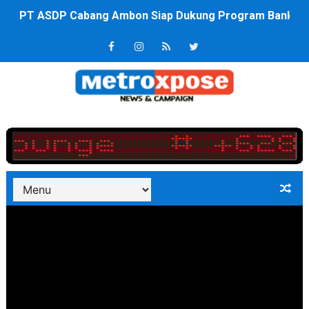
PT ASDP Cabang Ambon Siap Dukung Program Bank Duni
Saadiah Uluputty Buka Pekan Olahraga HUT ke-81 RI Ja
4 Dokter Asal Nias Barat Lulus PPDS di FK USU, Bupati
OKU Timur Jalin Komunikasi ke semua Stackholder Gu
DPRD Kota Bekasi Minta Penanganan Pencemaran Kali 
Unggul 3 Gol Kesebelasan MKRE FC Raih Tiket Perempat
Jelang HUT RI ke 81Turnamen Olah Anak Muda Kota Nop
Bobby Nasution Fokus Infrastruktur Daerah saat Kembal
Dukcapil SBB Layani Perubahan Akta Lama Menjadi Do
Kompol Pieter Fredy Matahelumual Resmi Jadi Wakapo