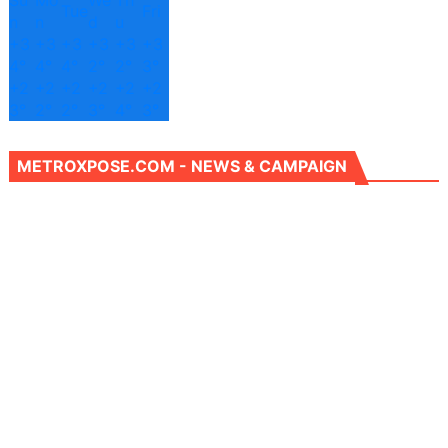
Su
Mo
We
Th
Tue
Fri
n
n
d
u
+
3
+
3
+
3
+
3
+
3
+
3
4°
4°
4°
2°
2°
3°
+
2
+
2
+
2
+
2
+
2
+
2
3°
2°
2°
3°
4°
3°
METROXPOSE.COM - NEWS & CAMPAIGN