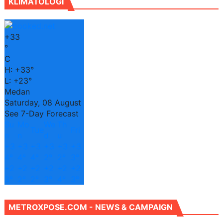
KLIMATOLOGI
+
33
°
C
H:
+
33°
L:
+
23°
Medan
Saturday, 08 August
See 7-Day Forecast
Su
Mo
We
Th
Tue
Fri
n
n
d
u
+
3
+
3
+
3
+
3
+
3
+
3
4°
4°
4°
2°
2°
3°
+
2
+
2
+
2
+
2
+
2
+
2
3°
2°
2°
3°
4°
3°
METROXPOSE.COM - NEWS & CAMPAIGN