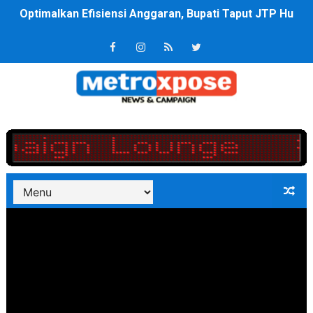
PT ASDP Cabang Ambon Siap Dukung Program Bank Duni
Saadiah Uluputty Buka Pekan Olahraga HUT ke-81 RI Ja
4 Dokter Asal Nias Barat Lulus PPDS di FK USU, Bupati
OKU Timur Jalin Komunikasi ke semua Stackholder Gu
DPRD Kota Bekasi Minta Penanganan Pencemaran Kali 
Unggul 3 Gol Kesebelasan MKRE FC Raih Tiket Perempat
Jelang HUT RI ke 81Turnamen Olah Anak Muda Kota Nop
Bobby Nasution Fokus Infrastruktur Daerah saat Kembal
Dukcapil SBB Layani Perubahan Akta Lama Menjadi Do
Kompol Pieter Fredy Matahelumual Resmi Jadi Wakapo